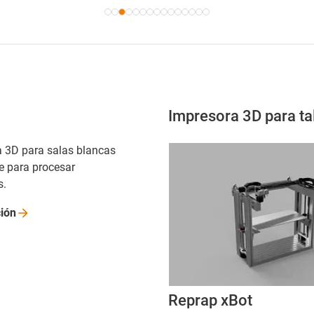
Impresora 3D para tal
 3D para salas blancas
le para procesar
s.
ión
Reprap xBot