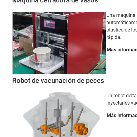
Máquina cerradora de vasos
Una máquina d
automáticamen
plástico de l
rápida.
Más
informac
Robot de vacunación de peces
Un robot delt
inyectarles v
Más
informac