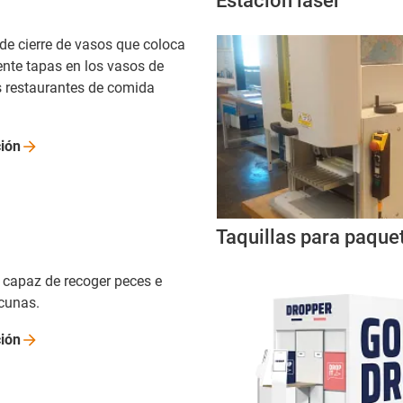
Estación láser
e cierre de vasos que coloca
te tapas en los vasos de
os restaurantes de comida
ión
Taquillas para paque
a capaz de recoger peces e
acunas.
ión