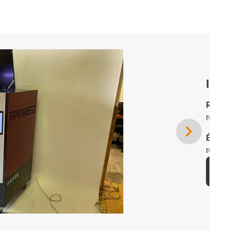
 para componentes industriales
ida útil, carga elevada, facilidad de montaje,
sin lubricación
e:
la tecnología de husillo dryspin permitió
mentar la robustez y estabilidad
n