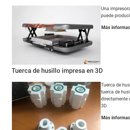
Una impresora
puede produci
Más
informac
Tuerca de husillo impresa en 3D
Tuerca de husi
tuerca de husi
directamente 
3D.
Más
informac