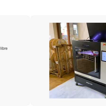
Impresora 3D
Requisitos:
Larga v
rentabilidad, 100% 
Éxito para el client
reducir costes y au
Más informació