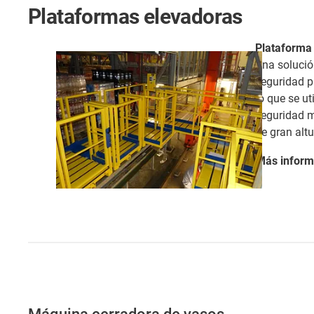
Plataformas elevadoras
Plataforma
Una soluci
seguridad pa
lo que se ut
seguridad 
de gran altu
Más
inform