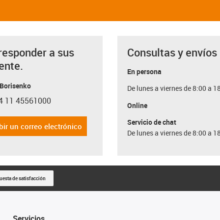
responder a sus
Consultas y envíos
ente.
En persona
 Borisenko
De lunes a viernes de 8:00 a 1
4 11 45561000
con-phone
Online
Servicio de chat
bir un correo electrónico
De lunes a viernes de 8:00 a 1
uesta de satisfacción
Servicios