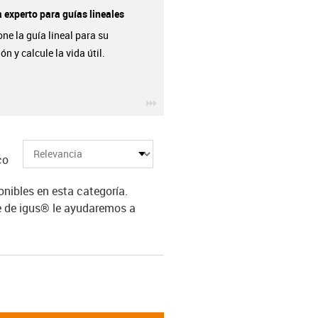
 experto para guías lineales
ne la guía lineal para su
ón y calcule la vida útil.
igus-icon-3arrow
co
ibles en esta categoría.
e de igus® le ayudaremos a