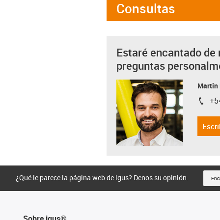
Consultas
Estaré encantado de 
preguntas personalm
Martin
+5
igus-i
Escri
¿Qué le parece la página web de igus? Denos su opinión.
Enc
Sobre igus®