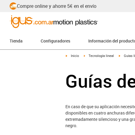
Compre online y ahorre 5€ en el envío
Tienda
Configuradores
Información del product
igus-icon-arrow-right
igus-icon-arrow-right
igus-icon
Inicio
Tecnología lineal
Guías l
Guías de
En caso de que su aplicación necesit
disponibles en cuatro anchuras difer
extremadamente silencioso y una gran
negro.