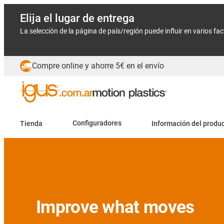
Elija el lugar de entrega
La selección de la página de país/región puede influir en varios fa
Compre online y ahorre 5€ en el envío
Tienda
Configuradores
Información del produ
Slide 2 (2 / 5)
Lubricación GO ZERO
Ahorre costes y tiempo en lubricación