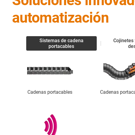
Soluciones innovador
automatización
Sistemas de cadena
Cojinetes
portacables
des
Cadenas portacables
Cadenas portac