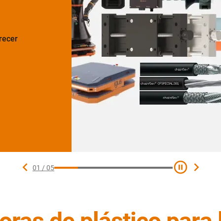
uí al
ros
02
/
05