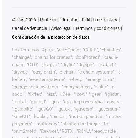
©
igus, 2026
Protección de datos
Política de cookies
Canal de denuncia
Aviso legal
Términos y condiciones
Configuración de la protección de datos
Los términos "Apiro", "AutoChain", "CFRIP", "chainflex",
"chainge", "chains for cranes", "ConProtect", "cradle-
chain", "CTD", "drygear", "drylin", "dryspin", "dry-tech",
"dryway", "easy chain", "e-chain", "e-chain systems", "e-
ketten", "e-kettensysteme", "e-loop", "energy chain",
"energy chain systems", "enjoyneering", "e-skin", "e-
spool", "fixflex", "flizz", "i.Cee", "ibow", "igear", "iglidur",
"igubal", "igumid", "igus", "igus improves what moves",
"igus:bike", "igusGO", "igutex", "iguverse", "iguversum",
"kineKIT", "kopla", "manus", "motion plastics", "motion
polymers", "motionary", "plastics for longer life",
"print2mold", "Rawbot", "RBTX", "RCYL", "readycable",