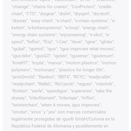
"chainge", "chains for cranes", "ConProtect", "cradle-
chain", "CTD", "drygear", "drylin", "dryspin", "dry-tech",
"dryway", "easy chain", "e-chain", "e-chain systems", "e-
ketten", "e-kettensysteme", "e-loop", "energy chain",
"energy chain systems", "enjoyneering", "e-skin", "e-
spool", "fixflex", "flizz", "i.Cee", "ibow", "igear", "iglidur",
"igubal", "igumid", "igus", "igus improves what moves",
"igus:bike", "igusGO", "igutex", "iguverse", "iguversum",
"kineKIT", "kopla", "manus", "motion plastics", "motion
polymers", "motionary", "plastics for longer life",
"print2mold", "Rawbot", "RBTX", "RCYL", "readycable",
"readychain", "ReBeL", "ReCyycle", "reguse", "robolink",
"Rohbot", "savfe", "speedigus", "superwise", "take the
dryway", "tribofilament", "tribotape", "triflex",
"twisterchain", "when it moves, igus improves",
"xirodur", "xiros" y "yes" son marcas comerciales
legalmente protegidas de igus® GmbH/Colonia en la
República Federal de Alemania y posiblemente en