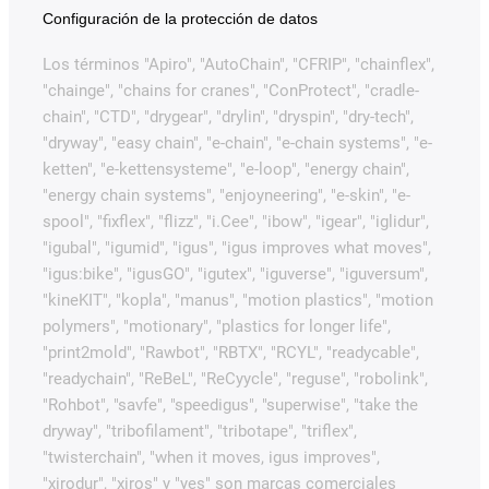
Configuración de la protección de datos
Los términos "Apiro", "AutoChain", "CFRIP", "chainflex",
"chainge", "chains for cranes", "ConProtect", "cradle-
chain", "CTD", "drygear", "drylin", "dryspin", "dry-tech",
"dryway", "easy chain", "e-chain", "e-chain systems", "e-
ketten", "e-kettensysteme", "e-loop", "energy chain",
"energy chain systems", "enjoyneering", "e-skin", "e-
spool", "fixflex", "flizz", "i.Cee", "ibow", "igear", "iglidur",
"igubal", "igumid", "igus", "igus improves what moves",
"igus:bike", "igusGO", "igutex", "iguverse", "iguversum",
"kineKIT", "kopla", "manus", "motion plastics", "motion
polymers", "motionary", "plastics for longer life",
"print2mold", "Rawbot", "RBTX", "RCYL", "readycable",
"readychain", "ReBeL", "ReCyycle", "reguse", "robolink",
"Rohbot", "savfe", "speedigus", "superwise", "take the
dryway", "tribofilament", "tribotape", "triflex",
"twisterchain", "when it moves, igus improves",
"xirodur", "xiros" y "yes" son marcas comerciales