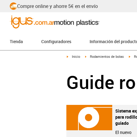
Compre online y ahorre 5€ en el envío
Tienda
Configuradores
Información del product
igus-icon-arrow-right
igus-icon-arrow-right
igus
Inicio
Rodamientos de bolas
Ro
Guide ro
Sistema ex
para rodill
guiado
El nuevo