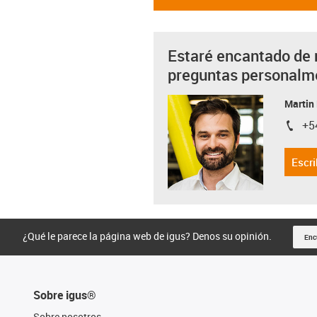
Estaré encantado de 
preguntas personalm
Martin
+5
igus-i
Escri
¿Qué le parece la página web de igus? Denos su opinión.
Enc
Sobre igus®
Sobre nosotros