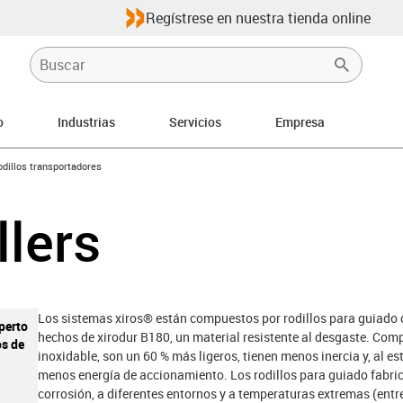
Regístrese en nuestra tienda online
o
Industrias
Servicios
Empresa
-icon-arrow-right
dillos transportadores
llers
Los sistemas xiros® están compuestos por rodillos para guiado 
perto
hechos de xirodur B180, un material resistente al desgaste. Com
os de
inoxidable, son un 60 % más ligeros, tienen menos inercia y, al est
menos energía de accionamiento. Los rodillos para guiado fabric
corrosión, a diferentes entornos y a temperaturas extremas (entre 