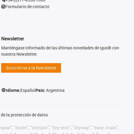
Formulario de contacto
Newsletter
Manténgase informado de las últimas novedades de igus® con
nuestra Newsletter.
Suscribirse a la Newsletter
Idioma:
Español
País:
Argentina
de la protección de datos
ear", "drylin", "dryspin", "dry-tech", "dryway", "easy chain",