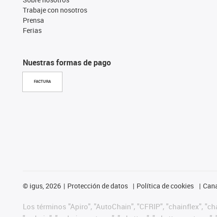
Trabaje con nosotros
Prensa
Ferias
Nuestras formas de pago
FACTURA
©
igus, 2026
Protección de datos
Política de cookies
Cana
Los términos "Apiro", "AutoChain", "CFRIP", "chainflex", "chai