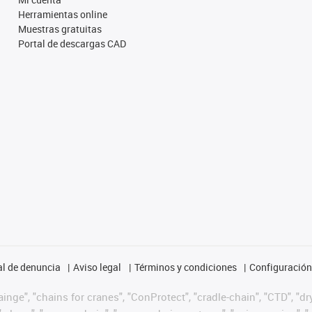
Herramientas online
Muestras gratuitas
Portal de descargas CAD
l de denuncia
Aviso legal
Términos y condiciones
Configuración 
nge", "chains for cranes", "ConProtect", "cradle-chain", "CTD", "dryg