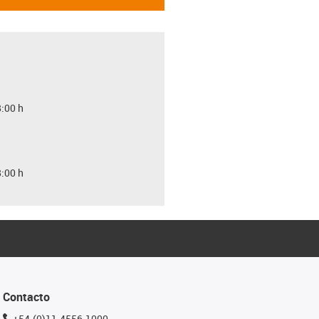
8:00 h
8:00 h
Contacto
+54-(0)11-4556-1000