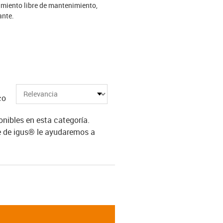
amiento libre de mantenimiento,
ante.
co
ibles en esta categoría.
e de igus® le ayudaremos a