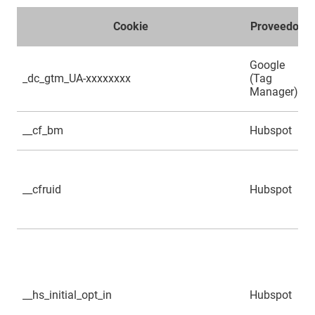
Cookie
Proveedor
Google
_dc_gtm_UA-xxxxxxxx
(Tag
Manager)
__cf_bm
Hubspot
__cfruid
Hubspot
__hs_initial_opt_in
Hubspot