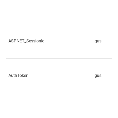
ASP.NET_SessionId
igus
AuthToken
igus