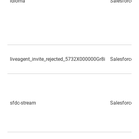
idioma
Salesforce
liveagent_invite_rejected_5732X000000Gr8i
Salesforce
sfdc-stream
Salesforce