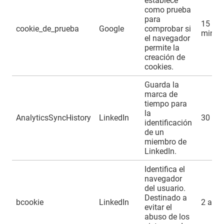
establece
como prueba
para
15
cookie_de_prueba
Google
comprobar si
minut
el navegador
permite la
creación de
cookies.
Guarda la
marca de
tiempo para
la
AnalyticsSyncHistory
LinkedIn
30 día
identificación
de un
miembro de
LinkedIn.
Identifica el
navegador
del usuario.
Destinado a
bcookie
LinkedIn
2 año
evitar el
abuso de los