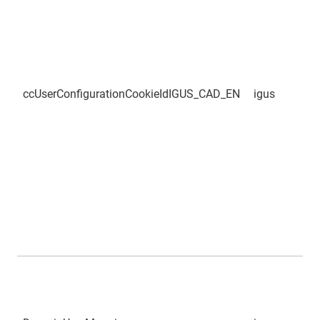
ccUserConfigurationCookieIdIGUS_CAD_EN
igus