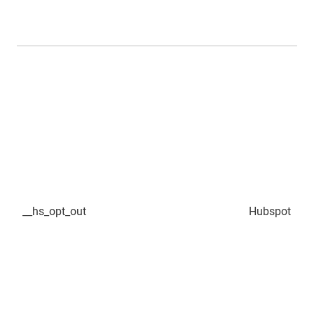
__hs_opt_out
Hubspot