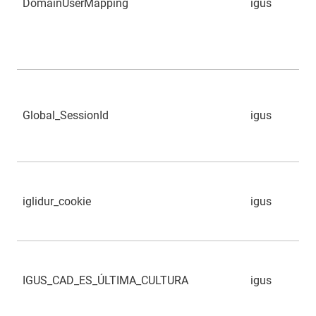
DomainUserMapping
igus
Global_SessionId
igus
iglidur_cookie
igus
IGUS_CAD_ES_ÚLTIMA_CULTURA
igus