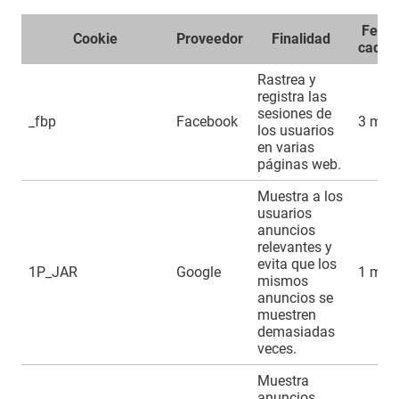
Fecha
Cookie
Proveedor
Finalidad
caduc
Rastrea y
registra las
sesiones de
_fbp
Facebook
3 mes
los usuarios
en varias
páginas web.
Muestra a los
usuarios
anuncios
relevantes y
evita que los
1P_JAR
Google
1 mes
mismos
anuncios se
muestren
demasiadas
veces.
Muestra
anuncios