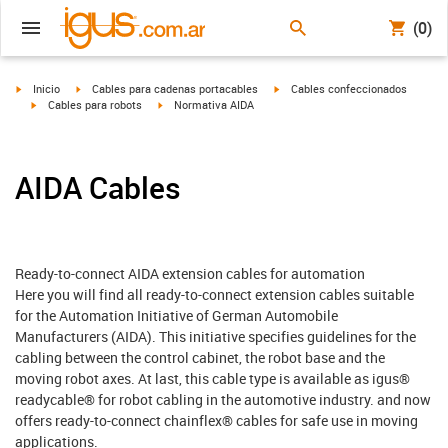
(0)
igus-icon-arrow-right
igus-icon-arrow-right
igus-icon-arrow-right
Inicio
Cables para cadenas portacables
Cables confeccionados
igus-icon-arrow-right
igus-icon-arrow-right
Cables para robots
Normativa AIDA
AIDA Cables
Ready-to-connect AIDA extension cables for automation
Here you will find all ready-to-connect extension cables suitable
for the Automation Initiative of German Automobile
Manufacturers (AIDA). This initiative specifies guidelines for the
cabling between the control cabinet, the robot base and the
moving robot axes. At last, this cable type is available as igus®
readycable® for robot cabling in the automotive industry. and now
offers ready-to-connect chainflex® cables for safe use in moving
applications.