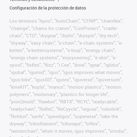
Configuración de la protección de datos
Los términos "Apiro", "AutoChain", "CFRIP", "chainflex",
"chainge", "chains for cranes", "ConProtect", "cradle-
chain", "CTD", "drygear", "drylin", "dryspin", "dry-tech",
"dryway", "easy chain", "e-chain", "e-chain systems", "e-
ketten", "e-kettensysteme", "e-loop", "energy chain",
"energy chain systems", "enjoyneering", "e-skin", "e-
spool", "fixflex", "flizz", "i.Cee", "ibow", "igear", "iglidur",
"igubal", "igumid", "igus", "igus improves what moves",
"igus:bike", "igusGO", "igutex", "iguverse", "iguversum",
"kineKIT", "kopla", "manus", "motion plastics", "motion
polymers", "motionary", "plastics for longer life",
"print2mold", "Rawbot", "RBTX", "RCYL", "readycable",
"readychain", "ReBeL", "ReCyycle", "reguse", "robolink",
"Rohbot", "savfe", "speedigus", "superwise", "take the
dryway", "tribofilament", "tribotape", "triflex",
"twisterchain", "when it moves, igus improves", "xirodur",