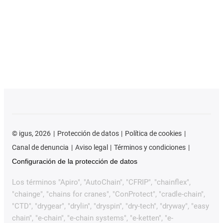
©
igus, 2026
Protección de datos
Política de cookies
Canal de denuncia
Aviso legal
Términos y condiciones
Configuración de la protección de datos
Los términos "Apiro", "AutoChain", "CFRIP", "chainflex",
"chainge", "chains for cranes", "ConProtect", "cradle-chain",
"CTD", "drygear", "drylin", "dryspin", "dry-tech", "dryway", "easy
chain", "e-chain", "e-chain systems", "e-ketten", "e-