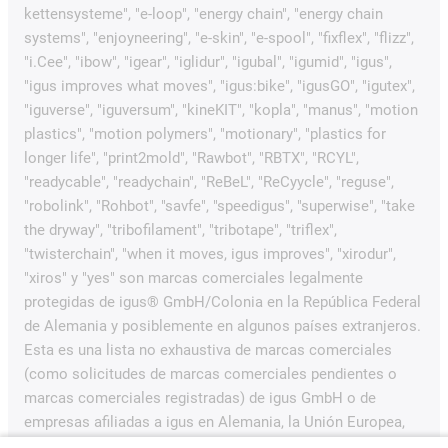
kettensysteme", "e-loop", "energy chain", "energy chain
systems", "enjoyneering", "e-skin", "e-spool", "fixflex", "flizz",
"i.Cee", "ibow", "igear", "iglidur", "igubal", "igumid", "igus",
"igus improves what moves", "igus:bike", "igusGO", "igutex",
"iguverse", "iguversum", "kineKIT", "kopla", "manus", "motion
plastics", "motion polymers", "motionary", "plastics for
longer life", "print2mold", "Rawbot", "RBTX", "RCYL",
"readycable", "readychain", "ReBeL", "ReCyycle", "reguse",
"robolink", "Rohbot", "savfe", "speedigus", "superwise", "take
the dryway", "tribofilament", "tribotape", "triflex",
"twisterchain", "when it moves, igus improves", "xirodur",
"xiros" y "yes" son marcas comerciales legalmente
protegidas de igus® GmbH/Colonia en la República Federal
de Alemania y posiblemente en algunos países extranjeros.
Esta es una lista no exhaustiva de marcas comerciales
(como solicitudes de marcas comerciales pendientes o
marcas comerciales registradas) de igus GmbH o de
empresas afiliadas a igus en Alemania, la Unión Europea,
EE.UU. y/u otros países o jurisdicciones.