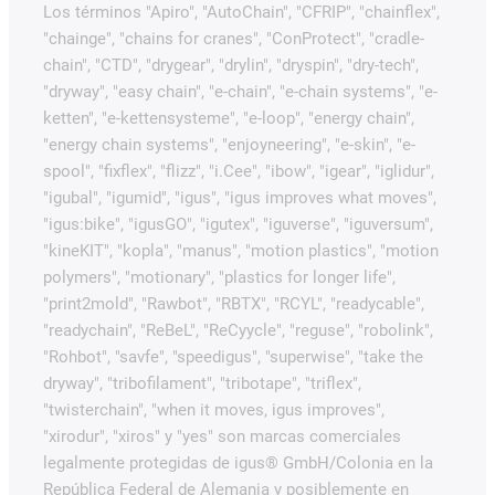
Los términos "Apiro", "AutoChain", "CFRIP", "chainflex",
"chainge", "chains for cranes", "ConProtect", "cradle-
chain", "CTD", "drygear", "drylin", "dryspin", "dry-tech",
"dryway", "easy chain", "e-chain", "e-chain systems", "e-
ketten", "e-kettensysteme", "e-loop", "energy chain",
"energy chain systems", "enjoyneering", "e-skin", "e-
spool", "fixflex", "flizz", "i.Cee", "ibow", "igear", "iglidur",
"igubal", "igumid", "igus", "igus improves what moves",
"igus:bike", "igusGO", "igutex", "iguverse", "iguversum",
"kineKIT", "kopla", "manus", "motion plastics", "motion
polymers", "motionary", "plastics for longer life",
"print2mold", "Rawbot", "RBTX", "RCYL", "readycable",
"readychain", "ReBeL", "ReCyycle", "reguse", "robolink",
"Rohbot", "savfe", "speedigus", "superwise", "take the
dryway", "tribofilament", "tribotape", "triflex",
"twisterchain", "when it moves, igus improves",
"xirodur", "xiros" y "yes" son marcas comerciales
legalmente protegidas de igus® GmbH/Colonia en la
República Federal de Alemania y posiblemente en