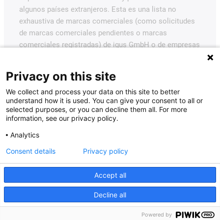
algunos países extranjeros. Esta es una lista no
exhaustiva de marcas comerciales (como solicitudes
de marcas comerciales pendientes o marcas
comerciales registradas) de igus GmbH o de empresas
afiliadas a igus en Alemania, la Unión Europea, EE.UU.
y/u otros países o jurisdicciones.
Privacy on this site
igus® GmbH desea señalar que no vende productos de
We collect and process your data on this site to better
Allen Bradley, B&R, Baumüller, Beckhoff, Lahr, Control
understand how it is used. You can give your consent to all or
selected purposes, or you can decline them all. For more
Techniques, Danaher Motion, ELAU, FAGOR, FANUC,
information, see our privacy policy.
Festo, Heidenhain, Jetter, Lenze, LinMot, LTi DRiVES,
Analytics
Mitsubishi, NUM, Parker, Bosch Rexroth, SEW, Siemens,
Stöber y todos los demás fabricantes de
Consent details
Privacy policy
accionamientos mencionados en este sitio web. Los
productos ofrecidos por igus® son los de igus®
Accept all
GmbH.
Decline all
Powered by