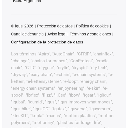
País:
Argentina
©
igus, 2026
Protección de datos
Política de cookies
Canal de denuncia
Aviso legal
Términos y condiciones
Configuración de la protección de datos
Los términos "Apiro", "AutoChain", "CFRIP", "chainflex",
"chainge", "chains for cranes", "ConProtect", "cradle-
chain", "CTD", "drygear", "drylin", "dryspin", "dry-tech",
"dryway", "easy chain", "e-chain", "e-chain systems", "e-
ketten", "e-kettensysteme", "e-loop", "energy chain",
"energy chain systems", "enjoyneering", "e-skin", "e-
spool", "fixflex", "flizz", "i.Cee", "ibow", "igear", "iglidur",
"igubal", "igumid", "igus", "igus improves what moves",
"igus:bike", "igusGO", "igutex", "iguverse", "iguversum",
"kineKIT", "kopla", "manus", "motion plastics", "motion
polymers", "motionary", "plastics for longer life",