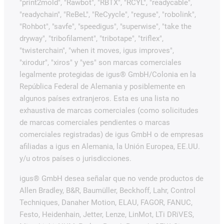
"print2mold", "Rawbot", "RBTX", "RCYL", "readycable",
"readychain", "ReBeL", "ReCyycle", "reguse", "robolink",
"Rohbot", "savfe", "speedigus", "superwise", "take the
dryway", "tribofilament", "tribotape", "triflex",
"twisterchain", "when it moves, igus improves",
"xirodur", "xiros" y "yes" son marcas comerciales
legalmente protegidas de igus® GmbH/Colonia en la
República Federal de Alemania y posiblemente en
algunos países extranjeros. Esta es una lista no
exhaustiva de marcas comerciales (como solicitudes
de marcas comerciales pendientes o marcas
comerciales registradas) de igus GmbH o de empresas
afiliadas a igus en Alemania, la Unión Europea, EE.UU.
y/u otros países o jurisdicciones.
igus® GmbH desea señalar que no vende productos de
Allen Bradley, B&R, Baumüller, Beckhoff, Lahr, Control
Techniques, Danaher Motion, ELAU, FAGOR, FANUC,
Festo, Heidenhain, Jetter, Lenze, LinMot, LTi DRiVES,