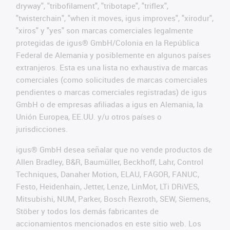
dryway", "tribofilament", "tribotape", "triflex",
"twisterchain", "when it moves, igus improves", "xirodur",
"xiros" y "yes" son marcas comerciales legalmente
protegidas de igus® GmbH/Colonia en la República
Federal de Alemania y posiblemente en algunos países
extranjeros. Esta es una lista no exhaustiva de marcas
comerciales (como solicitudes de marcas comerciales
pendientes o marcas comerciales registradas) de igus
GmbH o de empresas afiliadas a igus en Alemania, la
Unión Europea, EE.UU. y/u otros países o
jurisdicciones.
igus® GmbH desea señalar que no vende productos de
Allen Bradley, B&R, Baumüller, Beckhoff, Lahr, Control
Techniques, Danaher Motion, ELAU, FAGOR, FANUC,
Festo, Heidenhain, Jetter, Lenze, LinMot, LTi DRiVES,
Mitsubishi, NUM, Parker, Bosch Rexroth, SEW, Siemens,
Stöber y todos los demás fabricantes de
accionamientos mencionados en este sitio web. Los