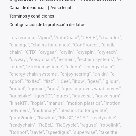
Canal de denuncia
Aviso legal
Términos y condiciones
Configuración de la protección de datos
Los términos "Apiro", "AutoChain", "CFRIP", "chainflex",
"chainge", "chains for cranes", "ConProtect", "cradle-
chain", "CTD", "drygear", "drylin", "dryspin", "dry-tech",
"dryway", "easy chain", "e-chain", "e-chain systems", "e-
ketten", "e-kettensysteme", "e-loop", "energy chain",
"energy chain systems", "enjoyneering", "e-skin", "e-
spool", "fixflex", "flizz", "i.Cee", "ibow", "igear", "iglidur",
"igubal", "igumid", "igus", "igus improves what moves",
"igus:bike", "igusGO", "igutex", "iguverse", "iguversum",
"kineKIT", "kopla", "manus", "motion plastics", "motion
polymers", "motionary", "plastics for longer life",
"print2mold", "Rawbot", "RBTX", "RCYL", "readycable",
"readychain", "ReBeL", "ReCyycle", "reguse", "robolink",
"Rohbot", "savfe", "speedigus", "superwise", "take the