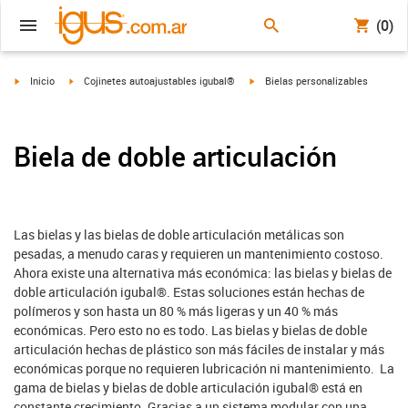
(0)
igus-icon-arrow-right
igus-icon-arrow-right
igus-icon-arrow-right
Inicio
Cojinetes autoajustables igubal®
Bielas personalizables
Biela de doble articulación
Las bielas y las bielas de doble articulación metálicas son
pesadas, a menudo caras y requieren un mantenimiento costoso.
Ahora existe una alternativa más económica: las bielas y bielas de
doble articulación igubal®. Estas soluciones están hechas de
polímeros y son hasta un 80 % más ligeras y un 40 % más
económicas. Pero esto no es todo. Las bielas y bielas de doble
articulación hechas de plástico son más fáciles de instalar y más
económicas porque no requieren lubricación ni mantenimiento. La
gama de bielas y bielas de doble articulación igubal® está en
constante crecimiento. Gracias a un sistema modular con una