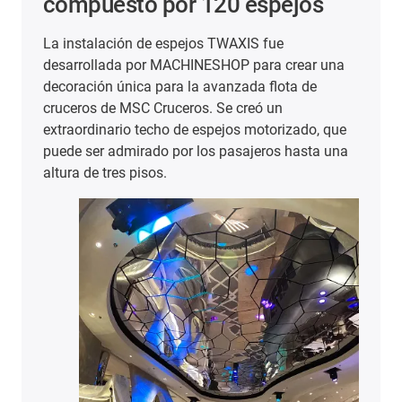
ejos
de pruebas de sensores
La empresa Hoffmann + Krippner fabrica
crear una
sistemas de entrada altamente especializado
ta de
componentes electrónicos impresos y
componentes para el Internet de las cosas. P
izado, que
garantizar que los clientes de una amplia ga
 hasta una
de sectores reciban siempre la mejor calidad, 
productos se someten a pruebas de calidad
internas.