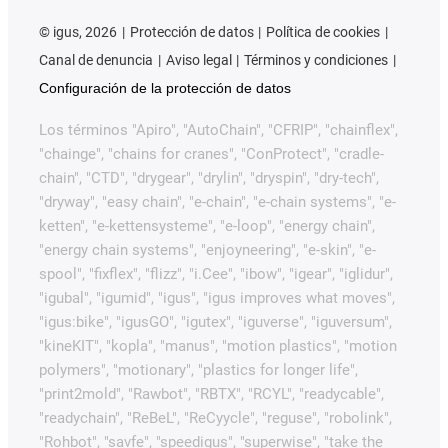
©
igus, 2026
Protección de datos
Política de cookies
Canal de denuncia
Aviso legal
Términos y condiciones
Configuración de la protección de datos
Los términos "Apiro", "AutoChain", "CFRIP", "chainflex",
"chainge", "chains for cranes", "ConProtect", "cradle-
chain", "CTD", "drygear", "drylin", "dryspin", "dry-tech",
"dryway", "easy chain", "e-chain", "e-chain systems", "e-
ketten", "e-kettensysteme", "e-loop", "energy chain",
"energy chain systems", "enjoyneering", "e-skin", "e-
spool", "fixflex", "flizz", "i.Cee", "ibow", "igear", "iglidur",
"igubal", "igumid", "igus", "igus improves what moves",
"igus:bike", "igusGO", "igutex", "iguverse", "iguversum",
"kineKIT", "kopla", "manus", "motion plastics", "motion
polymers", "motionary", "plastics for longer life",
"print2mold", "Rawbot", "RBTX", "RCYL", "readycable",
"readychain", "ReBeL", "ReCyycle", "reguse", "robolink",
"Rohbot", "savfe", "speedigus", "superwise", "take the