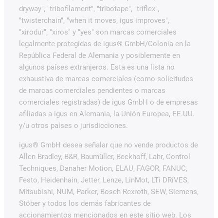
dryway", "tribofilament", "tribotape", "triflex",
"twisterchain", "when it moves, igus improves",
"xirodur", "xiros" y "yes" son marcas comerciales
legalmente protegidas de igus® GmbH/Colonia en la
República Federal de Alemania y posiblemente en
algunos países extranjeros. Esta es una lista no
exhaustiva de marcas comerciales (como solicitudes
de marcas comerciales pendientes o marcas
comerciales registradas) de igus GmbH o de empresas
afiliadas a igus en Alemania, la Unión Europea, EE.UU.
y/u otros países o jurisdicciones.
igus® GmbH desea señalar que no vende productos de
Allen Bradley, B&R, Baumüller, Beckhoff, Lahr, Control
Techniques, Danaher Motion, ELAU, FAGOR, FANUC,
Festo, Heidenhain, Jetter, Lenze, LinMot, LTi DRiVES,
Mitsubishi, NUM, Parker, Bosch Rexroth, SEW, Siemens,
Stöber y todos los demás fabricantes de
accionamientos mencionados en este sitio web. Los