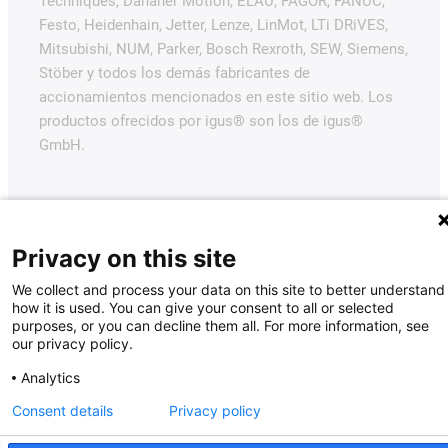
Techniques, Danaher Motion, ELAU, FAGOR, FANUC,
Festo, Heidenhain, Jetter, Lenze, LinMot, LTi DRiVES,
Mitsubishi, NUM, Parker, Bosch Rexroth, SEW, Siemens,
Stöber y todos los demás fabricantes de
accionamientos mencionados en este sitio web. Los
productos ofrecidos por igus® son los de igus®
GmbH.
Privacy on this site
We collect and process your data on this site to better understand
how it is used. You can give your consent to all or selected
purposes, or you can decline them all. For more information, see
our privacy policy.
Analytics
Consent details
Privacy policy