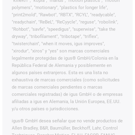
"kineKIT", "kopla", "manus", "motion plastics", "motion
polymers", "motionary", "plastics for longer life",
"print2mold", "Rawbot", "RBTX", "RCYL", "readycable",
"readychain", "ReBeL", "ReCyycle", "reguse", "robolink",
"Rohbot", "savfe", "speedigus", "superwise", "take the
dryway", "tribofilament", "tribotape", "triflex",
"twisterchain", "when it moves, igus improves",
"xirodur", "xiros" y "yes" son marcas comerciales
legalmente protegidas de igus® GmbH/Colonia en la
República Federal de Alemania y posiblemente en
algunos países extranjeros. Esta es una lista no
exhaustiva de marcas comerciales (como solicitudes
de marcas comerciales pendientes o marcas
comerciales registradas) de igus GmbH o de empresas
afiliadas a igus en Alemania, la Unión Europea, EE.UU.
y/u otros países o jurisdicciones.
igus® GmbH desea señalar que no vende productos de
Allen Bradley, B&R, Baumüller, Beckhoff, Lahr, Control