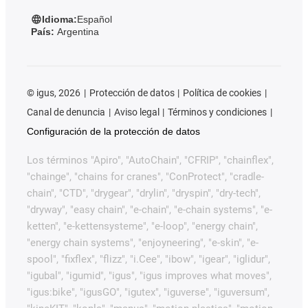
Idioma:
Español
País:
Argentina
©
igus, 2026
Protección de datos
Política de cookies
Canal de denuncia
Aviso legal
Términos y condiciones
Configuración de la protección de datos
Los términos "Apiro", "AutoChain", "CFRIP", "chainflex",
"chainge", "chains for cranes", "ConProtect", "cradle-
chain", "CTD", "drygear", "drylin", "dryspin", "dry-tech",
"dryway", "easy chain", "e-chain", "e-chain systems", "e-
ketten", "e-kettensysteme", "e-loop", "energy chain",
"energy chain systems", "enjoyneering", "e-skin", "e-
spool", "fixflex", "flizz", "i.Cee", "ibow", "igear", "iglidur",
"igubal", "igumid", "igus", "igus improves what moves",
"igus:bike", "igusGO", "igutex", "iguverse", "iguversum",