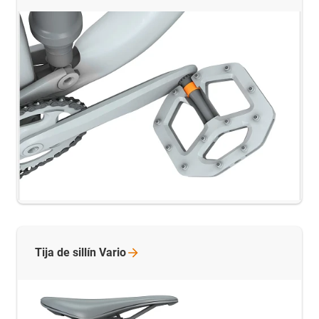
Tija de sillín
Vario