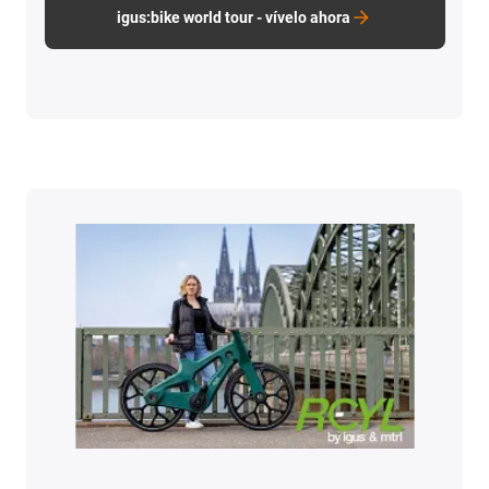
igus:bike world tour - vívelo ahora