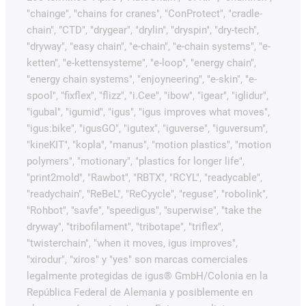
"chainge", "chains for cranes", "ConProtect", "cradle-
chain", "CTD", "drygear", "drylin", "dryspin", "dry-tech",
"dryway", "easy chain", "e-chain", "e-chain systems", "e-
ketten", "e-kettensysteme", "e-loop", "energy chain",
"energy chain systems", "enjoyneering", "e-skin", "e-
spool", "fixflex", "flizz", "i.Cee", "ibow", "igear", "iglidur",
"igubal", "igumid", "igus", "igus improves what moves",
"igus:bike", "igusGO", "igutex", "iguverse", "iguversum",
"kineKIT", "kopla", "manus", "motion plastics", "motion
polymers", "motionary", "plastics for longer life",
"print2mold", "Rawbot", "RBTX", "RCYL", "readycable",
"readychain", "ReBeL", "ReCyycle", "reguse", "robolink",
"Rohbot", "savfe", "speedigus", "superwise", "take the
dryway", "tribofilament", "tribotape", "triflex",
"twisterchain", "when it moves, igus improves",
"xirodur", "xiros" y "yes" son marcas comerciales
legalmente protegidas de igus® GmbH/Colonia en la
República Federal de Alemania y posiblemente en