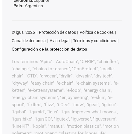
Idioma:
Español
País:
Argentina
©
igus, 2026
Protección de datos
Política de cookies
Canal de denuncia
Aviso legal
Términos y condiciones
Configuración de la protección de datos
Los términos "Apiro", "AutoChain", "CFRIP", "chainflex",
"chainge", "chains for cranes", "ConProtect", "cradle-
chain", "CTD", "drygear", "drylin", "dryspin", "dry-tech",
"dryway", "easy chain", "e-chain", "e-chain systems", "e-
ketten", "e-kettensysteme", "e-loop", "energy chain",
"energy chain systems", "enjoyneering", "e-skin", "e-
spool", "fixflex", "flizz", "i.Cee", "ibow", "igear", "iglidur",
"igubal", "igumid", "igus", "igus improves what moves",
"igus:bike", "igusGO", "igutex", "iguverse", "iguversum",
"kineKIT", "kopla", "manus", "motion plastics", "motion
polymers", "motionary", "plastics for longer life",