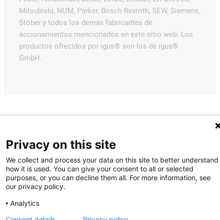
Mitsubishi, NUM, Parker, Bosch Rexroth, SEW, Siemens,
Stöber y todos los demás fabricantes de
accionamientos mencionados en este sitio web. Los
productos ofrecidos por igus® son los de igus®
GmbH.
Privacy on this site
We collect and process your data on this site to better understand
how it is used. You can give your consent to all or selected
purposes, or you can decline them all. For more information, see
our privacy policy.
Analytics
Consent details
Privacy policy