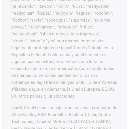
"print2mold", "Rawbot", "RBTX", "RCYL", "readycable",
"readychain", "ReBeL", "ReCyycle", "reguse", "robolink",
"Rohbot", "savfe", "speedigus", "superwise", "take the
dryway", "tribofilament", "tribotape", "triflex",
"twisterchain", "when it moves, igus improves",
"xirodur", "xiros" y "yes" son marcas comerciales
legalmente protegidas de igus® GmbH/Colonia en la
República Federal de Alemania y posiblemente en
algunos países extranjeros. Esta es una lista no
exhaustiva de marcas comerciales (como solicitudes
de marcas comerciales pendientes o marcas
comerciales registradas) de igus GmbH o de empresas
afiliadas a igus en Alemania, la Unión Europea, EE.UU.
y/u otros países o jurisdicciones.
igus® GmbH desea señalar que no vende productos de
Allen Bradley, B&R, Baumüller, Beckhoff, Lahr, Control
Techniques, Danaher Motion, ELAU, FAGOR, FANUC,
Festo, Heidenhain, Jetter, Lenze, LinMot, LTi DRiVES,