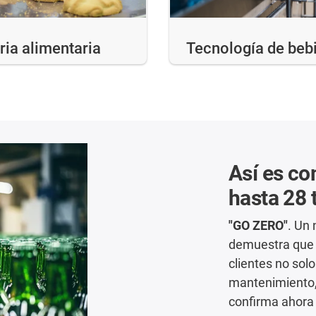
ria alimentaria
Tecnología de beb
Así es co
hasta 28 
"GO ZERO"
. Un
demuestra que l
clientes no sol
mantenimiento,
confirma ahora 