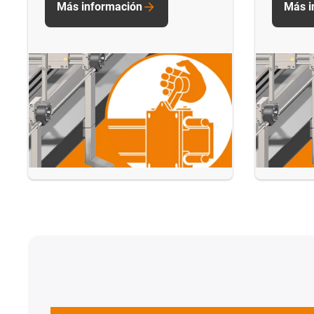
Más información
Más i