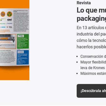
Revista
Lo que mu
packagin
En 13 artículos 
industria del p
cómo la tecnolo
hacerlos posibl
Conservación d
Mayor flexibili
leva de Krones
Máximos estánd
¡Descúbrala ah