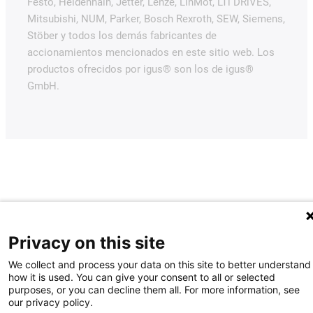
Festo, Heidenhain, Jetter, Lenze, LinMot, LTi DRiVES,
Mitsubishi, NUM, Parker, Bosch Rexroth, SEW, Siemens,
Stöber y todos los demás fabricantes de
accionamientos mencionados en este sitio web. Los
productos ofrecidos por igus® son los de igus®
GmbH.
Privacy on this site
We collect and process your data on this site to better understand
how it is used. You can give your consent to all or selected
purposes, or you can decline them all. For more information, see
our privacy policy.