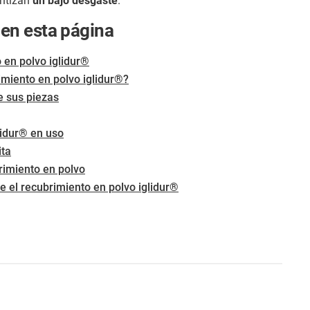
ntizan
un bajo desgaste
.
 en esta página
 en polvo iglidur®
imiento en polvo iglidur®?
e sus piezas
lidur® en uso
ita
rimiento en polvo
 el recubrimiento en polvo iglidur®