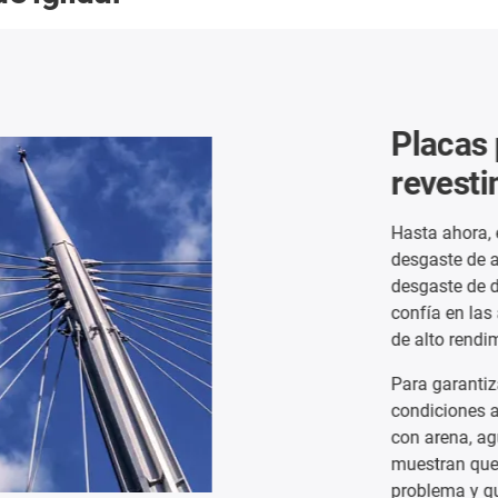
Placas pa
revestimie
Hasta ahora, en es
desgaste de alumin
desgaste de dos co
confía en las almo
de alto rendimiento 
Para garantizar que
condiciones ambien
con arena, agua y 
muestran que las 
problema y que lo