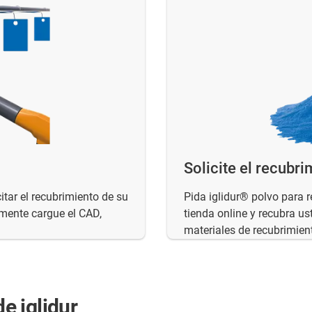
Solicite el recubr
itar el recubrimiento de su
Pida iglidur® polvo para 
mente cargue el CAD,
tienda online y recubra u
materiales de recubrimie
de iglidur