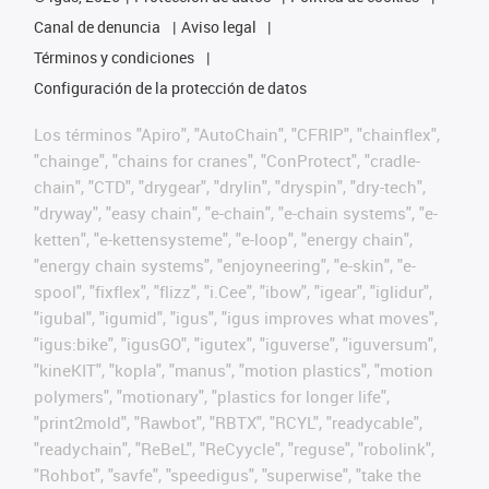
Canal de denuncia
Aviso legal
Términos y condiciones
Configuración de la protección de datos
Los términos "Apiro", "AutoChain", "CFRIP", "chainflex",
"chainge", "chains for cranes", "ConProtect", "cradle-
chain", "CTD", "drygear", "drylin", "dryspin", "dry-tech",
"dryway", "easy chain", "e-chain", "e-chain systems", "e-
ketten", "e-kettensysteme", "e-loop", "energy chain",
"energy chain systems", "enjoyneering", "e-skin", "e-
spool", "fixflex", "flizz", "i.Cee", "ibow", "igear", "iglidur",
"igubal", "igumid", "igus", "igus improves what moves",
"igus:bike", "igusGO", "igutex", "iguverse", "iguversum",
"kineKIT", "kopla", "manus", "motion plastics", "motion
polymers", "motionary", "plastics for longer life",
"print2mold", "Rawbot", "RBTX", "RCYL", "readycable",
"readychain", "ReBeL", "ReCyycle", "reguse", "robolink",
"Rohbot", "savfe", "speedigus", "superwise", "take the