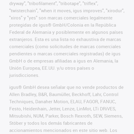
dryway", "tribofilament", "tribotape", "triflex",
"twisterchain", "when it moves, igus improves", "xirodur",
"xiros" y "yes" son marcas comerciales legalmente
protegidas de igus® GmbH/Colonia en la República
Federal de Alemania y posiblemente en algunos países
extranjeros. Esta es una lista no exhaustiva de marcas
comerciales (como solicitudes de marcas comerciales
pendientes o marcas comerciales registradas) de igus
GmbH o de empresas afiliadas a igus en Alemania, la
Unión Europea, EE.UU. y/u otros países o
jurisdicciones.
igus® GmbH desea señalar que no vende productos de
Allen Bradley, B&R, Baumüller, Beckhoff, Lahr, Control
Techniques, Danaher Motion, ELAU, FAGOR, FANUC,
Festo, Heidenhain, Jetter, Lenze, LinMot, LTi DRiVES,
Mitsubishi, NUM, Parker, Bosch Rexroth, SEW, Siemens,
Stöber y todos los demás fabricantes de
accionamientos mencionados en este sitio web. Los