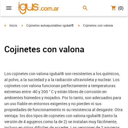
(0)
igus-icon-arrow-right
igus-icon-arrow-right
igus-icon-arrow-right
Inicio
Cojinetes autoajustables igubal®
Cojinetes con valona
Cojinetes con valona
Los cojinetes con valona igubal® son resistentes a los químicos,
al polvo, a la suciedad y a la radiación ultravioleta y nuclear. Los
cojinetes con valona funcionan perfectamente a temperaturas
extremas entre -40 y 200 ° C y están libres de corrosión en
ambientes húmedos y mojados. Por lo tanto, son adecuados para
un uso fiable en entornos exigentes y no pierden ni sus
propiedades de funcionamiento ni su resistencia al desgaste. Otra
ventaja: los dos tipos de cojinetes con valona igubal® (tanto la
versión de 4 agujeros como la de 2) se instalan muy fácilmente,
incluso en sitios difíciles de acceder. Las versiones de 2 agujeros