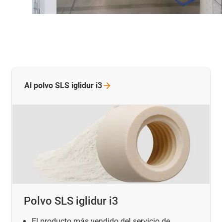
Al polvo SLS iglidur
i3
Polvo SLS iglidur i3
El producto más vendido del servicio de