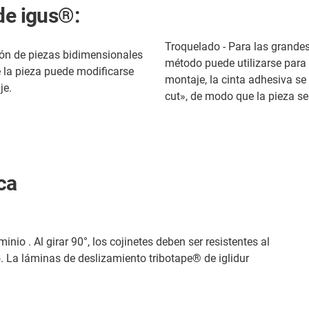
de igus®:
Troquelado - Para las grandes 
ción de piezas bidimensionales
método puede utilizarse para l
e la pieza puede modificarse
montaje, la cinta adhesiva s
je.
cut», de modo que la pieza se
ica
io . Al girar 90°, los cojinetes deben ser resistentes al
o. La láminas de deslizamiento tribotape® de iglidur