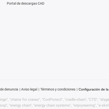
Portal de descargas CAD
 de denuncia
Aviso legal
Términos y condiciones
Configuración de la
ge", "chains for cranes", "ConProtect", "cradle-chain", "CTD", "drygear"
p", "energy chain", "energy chain systems", "enjoyneering", "e-skin", "e-s