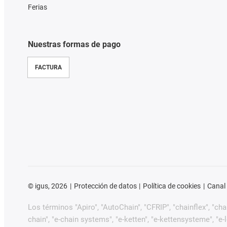
Ferias
Nuestras formas de pago
FACTURA
©
igus, 2026
Protección de datos
Política de cookies
Canal
Los términos "Apiro", "AutoChain", "CFRIP", "chainflex", "chain
chain", "e-chain systems", "e-ketten", "e-kettensysteme", "e-loo