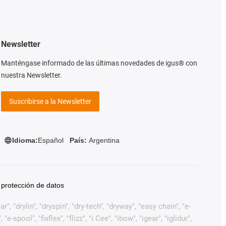
Newsletter
Manténgase informado de las últimas novedades de igus® con
nuestra Newsletter.
Suscribirse a la Newsletter
Idioma:
Español
País:
Argentina
 protección de datos
, "drylin", "dryspin", "dry-tech", "dryway", "easy chain", "e-
pool", "fixflex", "flizz", "i.Cee", "ibow", "igear", "iglidur",