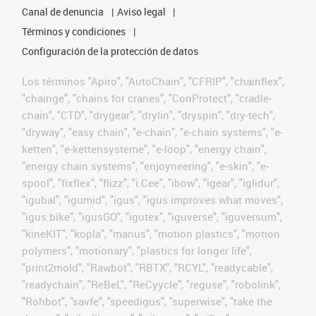
Canal de denuncia
Aviso legal
Términos y condiciones
Configuración de la protección de datos
Los términos "Apiro", "AutoChain", "CFRIP", "chainflex",
"chainge", "chains for cranes", "ConProtect", "cradle-
chain", "CTD", "drygear", "drylin", "dryspin", "dry-tech",
"dryway", "easy chain", "e-chain", "e-chain systems", "e-
ketten", "e-kettensysteme", "e-loop", "energy chain",
"energy chain systems", "enjoyneering", "e-skin", "e-
spool", "fixflex", "flizz", "i.Cee", "ibow", "igear", "iglidur",
"igubal", "igumid", "igus", "igus improves what moves",
"igus:bike", "igusGO", "igutex", "iguverse", "iguversum",
"kineKIT", "kopla", "manus", "motion plastics", "motion
polymers", "motionary", "plastics for longer life",
"print2mold", "Rawbot", "RBTX", "RCYL", "readycable",
"readychain", "ReBeL", "ReCyycle", "reguse", "robolink",
"Rohbot", "savfe", "speedigus", "superwise", "take the