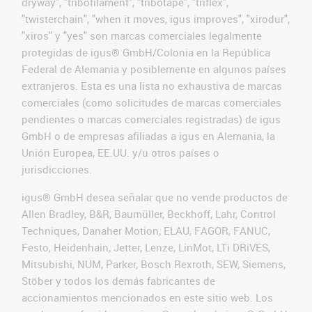
dryway", "tribofilament", "tribotape", "triflex",
"twisterchain", "when it moves, igus improves", "xirodur",
"xiros" y "yes" son marcas comerciales legalmente
protegidas de igus® GmbH/Colonia en la República
Federal de Alemania y posiblemente en algunos países
extranjeros. Esta es una lista no exhaustiva de marcas
comerciales (como solicitudes de marcas comerciales
pendientes o marcas comerciales registradas) de igus
GmbH o de empresas afiliadas a igus en Alemania, la
Unión Europea, EE.UU. y/u otros países o
jurisdicciones.
igus® GmbH desea señalar que no vende productos de
Allen Bradley, B&R, Baumüller, Beckhoff, Lahr, Control
Techniques, Danaher Motion, ELAU, FAGOR, FANUC,
Festo, Heidenhain, Jetter, Lenze, LinMot, LTi DRiVES,
Mitsubishi, NUM, Parker, Bosch Rexroth, SEW, Siemens,
Stöber y todos los demás fabricantes de
accionamientos mencionados en este sitio web. Los