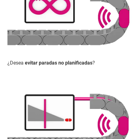
¿Desea
evitar paradas no planificadas
?