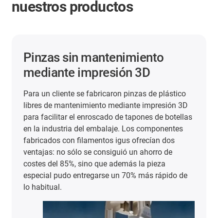
nuestros productos
los plásticos inteligentes evitan
averías en la industria del
automóvil
En esta planta de motores de un fabricante de
automóviles de Austria, unos sensores
inteligentes situados en las guías de los cables
protegen el sistema de costosas averías. Los
sensores detectan el desgaste de la cadena
portacables durante el funcionamiento y emiten
una alarma a tiempo en cuanto es necesaria una
reparación o sustitución.