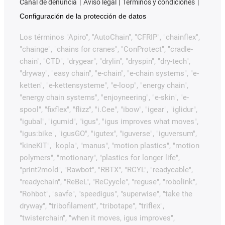
Canal de denuncia
Aviso legal
Términos y condiciones
Configuración de la protección de datos
Los términos "Apiro", "AutoChain", "CFRIP", "chainflex",
"chainge", "chains for cranes", "ConProtect", "cradle-
chain", "CTD", "drygear", "drylin", "dryspin", "dry-tech",
"dryway", "easy chain", "e-chain", "e-chain systems", "e-
ketten", "e-kettensysteme", "e-loop", "energy chain",
"energy chain systems", "enjoyneering", "e-skin", "e-
spool", "fixflex", "flizz", "i.Cee", "ibow", "igear", "iglidur",
"igubal", "igumid", "igus", "igus improves what moves",
"igus:bike", "igusGO", "igutex", "iguverse", "iguversum",
"kineKIT", "kopla", "manus", "motion plastics", "motion
polymers", "motionary", "plastics for longer life",
"print2mold", "Rawbot", "RBTX", "RCYL", "readycable",
"readychain", "ReBeL", "ReCyycle", "reguse", "robolink",
"Rohbot", "savfe", "speedigus", "superwise", "take the
dryway", "tribofilament", "tribotape", "triflex",
"twisterchain", "when it moves, igus improves",