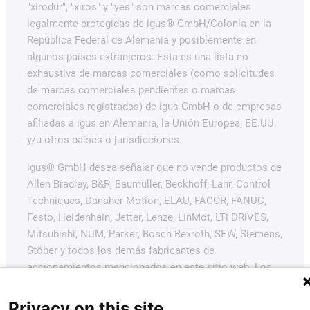
"xirodur", "xiros" y "yes" son marcas comerciales
legalmente protegidas de igus® GmbH/Colonia en la
República Federal de Alemania y posiblemente en
algunos países extranjeros. Esta es una lista no
exhaustiva de marcas comerciales (como solicitudes
de marcas comerciales pendientes o marcas
comerciales registradas) de igus GmbH o de empresas
afiliadas a igus en Alemania, la Unión Europea, EE.UU.
y/u otros países o jurisdicciones.
igus® GmbH desea señalar que no vende productos de
Allen Bradley, B&R, Baumüller, Beckhoff, Lahr, Control
Techniques, Danaher Motion, ELAU, FAGOR, FANUC,
Festo, Heidenhain, Jetter, Lenze, LinMot, LTi DRiVES,
Mitsubishi, NUM, Parker, Bosch Rexroth, SEW, Siemens,
Stöber y todos los demás fabricantes de
accionamientos mencionados en este sitio web. Los
productos ofrecidos por igus® son los de igus®
GmbH.
Privacy on this site