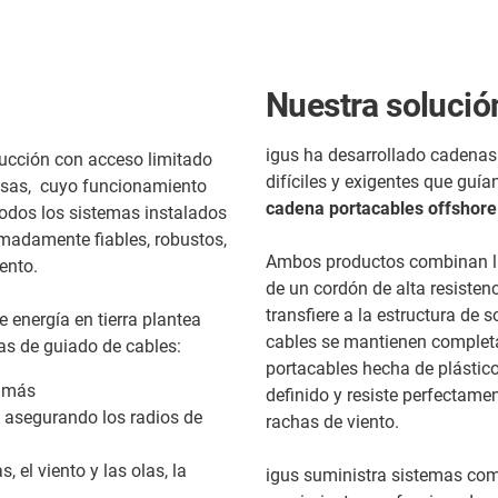
Nuestra solució
igus ha desarrollado cadenas
ucción con acceso limitado
difíciles y exigentes que guía
rosas, cuyo funcionamiento
cadena portacables offshor
 todos los sistemas instalados
emadamente fiables, robustos,
Ambos productos combinan las
ento.
de un cordón de alta resistenc
transfiere a la estructura de 
 energía en tierra plantea
cables se mantienen completa
mas de guiado de cables:
portacables hecha de plástico
o más
definido y resiste perfectame
e asegurando los radios de
rachas de viento.
el viento y las olas, la
igus suministra sistemas com