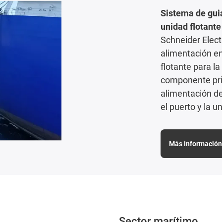
Sistema de guia
unidad flotant
Schneider Elect
alimentación e
flotante para l
componente prin
alimentación de
el puerto y la 
Más información 
Sector marítimo