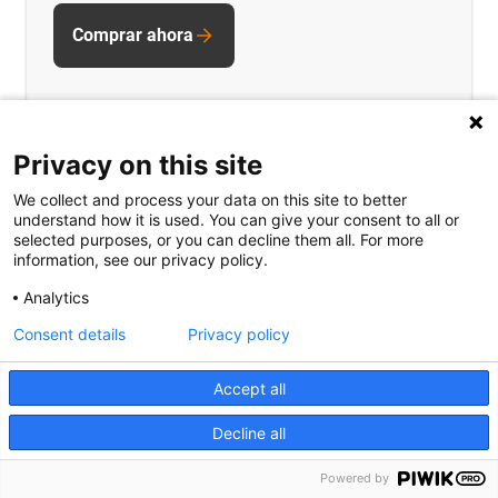
Comprar ahora
Privacy on this site
We collect and process your data on this site to better
understand how it is used. You can give your consent to all or
selected purposes, or you can decline them all. For more
information, see our privacy policy.
Analytics
Consent details
Privacy policy
Accept all
SLW-XY-BB-0620 mesa lineal XY en
Decline all
miniatura sin holgura
Powered by