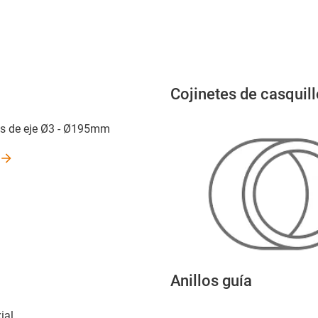
Cojinetes de casquil
os de eje Ø3 - Ø195mm
Anillos guía
ial