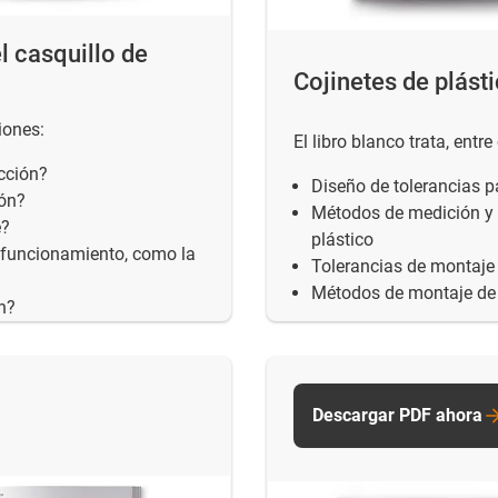
l casquillo de
Cojinetes de plást
iones:
El libro blanco trata, entr
icción?
Diseño de tolerancias pa
ión?
Métodos de medición y c
e?
plástico
 funcionamiento, como la
Tolerancias de montaje 
Métodos de montaje de l
ón?
Descargar PDF ahora