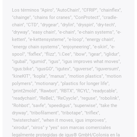
Los términos "Apiro", "AutoChain", "CFRIP", "chainflex",
"chainge", "chains for cranes", "ConProtect", "cradle-
chain", "CTD", "drygear", "drylin", "dryspin", "dry-tech",
"dryway", "easy chain", "e-chain", "e-chain systems", "e-
ketten", "e-kettensysteme", "e-loop", "energy chain",
"energy chain systems", "enjoyneering", "e-skin", "e-
spool", "fixflex", "flizz", "i.Cee", "ibow", "igear", "iglidur",
"igubal", "igumid", "igus", "igus improves what moves",
"igus:bike", "igusGO", "igutex", "iguverse", "iguversum",
"kineKIT", "kopla", "manus", "motion plastics", "motion
polymers", "motionary", "plastics for longer life",
"print2mold", "Rawbot", "RBTX", "RCYL", "readycable",
"readychain", "ReBeL", "ReCyycle", "reguse", "robolink",
"Rohbot", "savfe", "speedigus", "superwise", "take the
dryway", "tribofilament", "tribotape", "triflex",
"twisterchain", "when it moves, igus improves",
"xirodur", "xiros" y "yes" son marcas comerciales
legalmente protegidas de igus® GmbH/Colonia en la