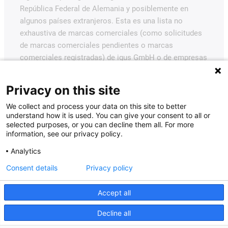
República Federal de Alemania y posiblemente en
algunos países extranjeros. Esta es una lista no
exhaustiva de marcas comerciales (como solicitudes
de marcas comerciales pendientes o marcas
comerciales registradas) de igus GmbH o de empresas
afiliadas a igus en Alemania, la Unión Europea, EE.UU.
y/u otros países o jurisdicciones.
Privacy on this site
igus® GmbH desea señalar que no vende productos de
We collect and process your data on this site to better
Allen Bradley, B&R, Baumüller, Beckhoff, Lahr, Control
understand how it is used. You can give your consent to all or
selected purposes, or you can decline them all. For more
Techniques, Danaher Motion, ELAU, FAGOR, FANUC,
information, see our privacy policy.
Festo, Heidenhain, Jetter, Lenze, LinMot, LTi DRiVES,
Analytics
Mitsubishi, NUM, Parker, Bosch Rexroth, SEW, Siemens,
Stöber y todos los demás fabricantes de
Consent details
Privacy policy
accionamientos mencionados en este sitio web. Los
productos ofrecidos por igus® son los de igus®
Accept all
GmbH.
Decline all