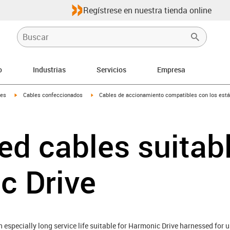
Regístrese en nuestra tienda online
o
Industrias
Servicios
Empresa
igus-icon-arrow-right
igus-icon-arrow-right
les
Cables confeccionados
Cables de accionamiento compatibles con los está
d cables suitabl
c Drive
especially long service life suitable for Harmonic Drive harnessed for u