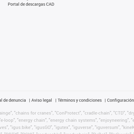
Portal de descargas CAD
l de denuncia
Aviso legal
Términos y condiciones
Configuración 
nge", "chains for cranes", "ConProtect", "cradle-chain", "CTD", "dryg
-loop", "energy chain", "energy chain systems", "enjoyneering", "e-skin
ves", "igus:bike", "igusGO", "igutex", "iguverse", "iguversum", "kin