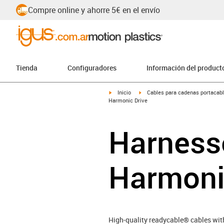
Compre online y ahorre 5€ en el envío
Tienda
Configuradores
Información del product
igus-icon-arrow-right
igus-icon-arrow-right
Inicio
Cables para cadenas portacab
Harmonic Drive
Harnesse
Harmoni
High-quality readycable® cables with 