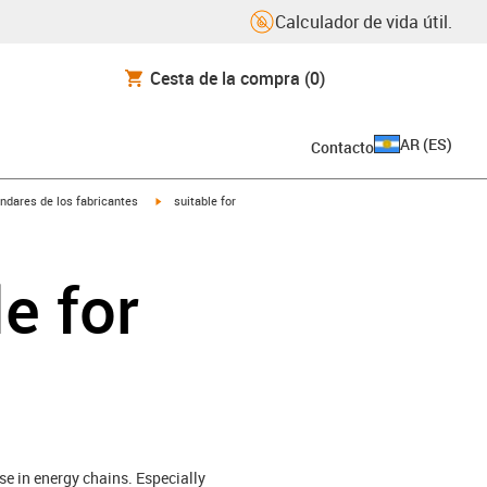
Calculador de vida útil.
Cesta de la compra
(0)
AR
(
ES
)
Contacto
igus-icon-arrow-right
ndares de los fabricantes
suitable for
e for
se in energy chains. Especially