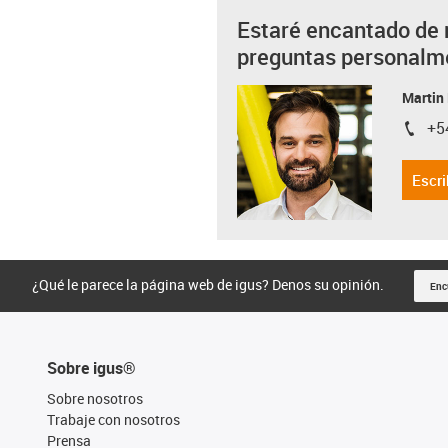
Estaré encantado de 
preguntas personalm
Martin
+5
igus-i
Escri
¿Qué le parece la página web de igus? Denos su opinión.
Enc
Sobre igus®
Sobre nosotros
Trabaje con nosotros
Prensa