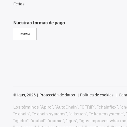
Ferias
Nuestras formas de pago
FACTURA
©
igus, 2026
Protección de datos
Política de cookies
Cana
Los términos "Apiro", "AutoChain", "CFRIP", "chainflex", "chai
"e-chain", "e-chain systems", "e-ketten", "e-kettensysteme", "e
"iglidur", "igubal", "igumid", "igus", "igus improves what mo