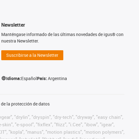
Newsletter
Manténgase informado de las últimas novedades de igus® con
nuestra Newsletter.
Suscribirse a la Newsletter
Idioma:
Español
País:
Argentina
de la protección de datos
ear", "drylin", "dryspin", "dry-tech", "dryway", "easy chain",
", "e-spool", "fixflex", "flizz", "i.Cee", "ibow", "igear",
eKIT", "kopla", "manus", "motion plastics", "motion polymers",