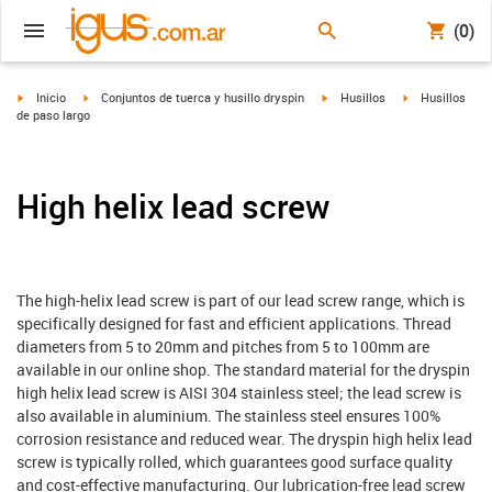
(0)
igus-icon-arrow-right
igus-icon-arrow-right
igus-icon-arrow-right
igus-icon-arrow
Inicio
Conjuntos de tuerca y husillo dryspin
Husillos
Husillos
de paso largo
High helix lead screw
The high-helix lead screw is part of our lead screw range, which is
specifically designed for fast and efficient applications. Thread
diameters from 5 to 20mm and pitches from 5 to 100mm are
available in our online shop. The standard material for the dryspin
high helix lead screw is AISI 304 stainless steel; the lead screw is
also available in aluminium. The stainless steel ensures 100%
corrosion resistance and reduced wear. The dryspin high helix lead
screw is typically rolled, which guarantees good surface quality
and cost-effective manufacturing. Our lubrication-free lead screw