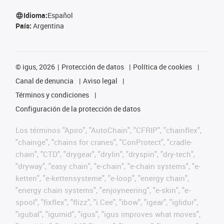
Idioma:
Español
País:
Argentina
©
igus, 2026
Protección de datos
Política de cookies
Canal de denuncia
Aviso legal
Términos y condiciones
Configuración de la protección de datos
Los términos "Apiro", "AutoChain", "CFRIP", "chainflex",
"chainge", "chains for cranes", "ConProtect", "cradle-
chain", "CTD", "drygear", "drylin", "dryspin", "dry-tech",
"dryway", "easy chain", "e-chain", "e-chain systems", "e-
ketten", "e-kettensysteme", "e-loop", "energy chain",
"energy chain systems", "enjoyneering", "e-skin", "e-
spool", "fixflex", "flizz", "i.Cee", "ibow", "igear", "iglidur",
"igubal", "igumid", "igus", "igus improves what moves",