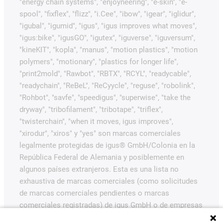
"energy chain systems", "enjoyneering", "e-skin", "e-
spool", "fixflex", "flizz", "i.Cee", "ibow", "igear", "iglidur",
"igubal", "igumid", "igus", "igus improves what moves",
"igus:bike", "igusGO", "igutex", "iguverse", "iguversum",
"kineKIT", "kopla", "manus", "motion plastics", "motion
polymers", "motionary", "plastics for longer life",
"print2mold", "Rawbot", "RBTX", "RCYL", "readycable",
"readychain", "ReBeL", "ReCyycle", "reguse", "robolink",
"Rohbot", "savfe", "speedigus", "superwise", "take the
dryway", "tribofilament", "tribotape", "triflex",
"twisterchain", "when it moves, igus improves",
"xirodur", "xiros" y "yes" son marcas comerciales
legalmente protegidas de igus® GmbH/Colonia en la
República Federal de Alemania y posiblemente en
algunos países extranjeros. Esta es una lista no
exhaustiva de marcas comerciales (como solicitudes
de marcas comerciales pendientes o marcas
comerciales registradas) de igus GmbH o de empresas
afiliadas a igus en Alemania, la Unión Europea, EE.UU.