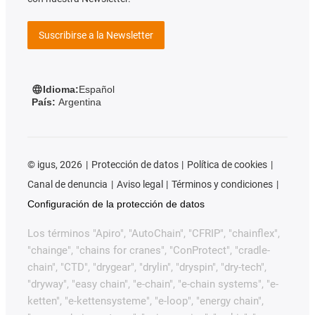
Suscribirse a la Newsletter
Idioma:
Español
País:
Argentina
©
igus, 2026
Protección de datos
Política de cookies
Canal de denuncia
Aviso legal
Términos y condiciones
Configuración de la protección de datos
Los términos "Apiro", "AutoChain", "CFRIP", "chainflex",
"chainge", "chains for cranes", "ConProtect", "cradle-
chain", "CTD", "drygear", "drylin", "dryspin", "dry-tech",
"dryway", "easy chain", "e-chain", "e-chain systems", "e-
ketten", "e-kettensysteme", "e-loop", "energy chain",