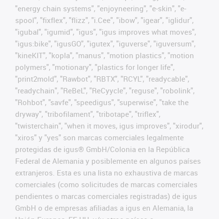
"energy chain systems", "enjoyneering", "e-skin", "e-
spool", "fixflex", "flizz", "i.Cee", "ibow", "igear", "iglidur",
"igubal", "igumid", "igus", "igus improves what moves",
"igus:bike", "igusGO", "igutex", "iguverse", "iguversum",
"kineKIT", "kopla", "manus", "motion plastics", "motion
polymers", "motionary", "plastics for longer life",
"print2mold", "Rawbot", "RBTX", "RCYL", "readycable",
"readychain", "ReBeL", "ReCyycle", "reguse", "robolink",
"Rohbot", "savfe", "speedigus", "superwise", "take the
dryway", "tribofilament", "tribotape", "triflex",
"twisterchain", "when it moves, igus improves", "xirodur",
"xiros" y "yes" son marcas comerciales legalmente
protegidas de igus® GmbH/Colonia en la República
Federal de Alemania y posiblemente en algunos países
extranjeros. Esta es una lista no exhaustiva de marcas
comerciales (como solicitudes de marcas comerciales
pendientes o marcas comerciales registradas) de igus
GmbH o de empresas afiliadas a igus en Alemania, la