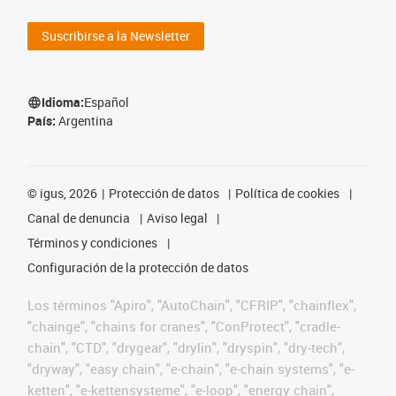
Suscribirse a la Newsletter
Idioma:
Español
País:
Argentina
©
igus, 2026
Protección de datos
Política de cookies
Canal de denuncia
Aviso legal
Términos y condiciones
Configuración de la protección de datos
Los términos "Apiro", "AutoChain", "CFRIP", "chainflex",
"chainge", "chains for cranes", "ConProtect", "cradle-
chain", "CTD", "drygear", "drylin", "dryspin", "dry-tech",
"dryway", "easy chain", "e-chain", "e-chain systems", "e-
ketten", "e-kettensysteme", "e-loop", "energy chain",