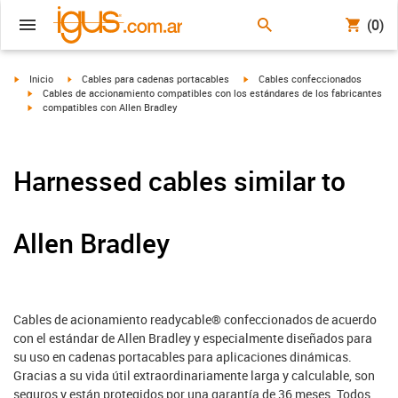
(0)
igus-icon-arrow-right
igus-icon-arrow-right
igus-icon-arrow-right
Inicio
Cables para cadenas portacables
Cables confeccionados
igus-icon-arrow-right
Cables de accionamiento compatibles con los estándares de los fabricantes
igus-icon-arrow-right
compatibles con Allen Bradley
Harnessed cables similar to
Allen Bradley
Cables de acionamiento readycable® confeccionados de acuerdo
con el estándar de Allen Bradley y especialmente diseñados para
su uso en cadenas portacables para aplicaciones dinámicas.
Gracias a su vida útil extraordinariamente larga y calculable, son
seguros y están protegidos por una garantía de 36 meses. Todos