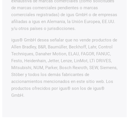
exhaustiva de marcas comerciales (como solicitudes
de marcas comerciales pendientes o marcas
comerciales registradas) de igus GmbH o de empresas
afiliadas a igus en Alemania, la Unión Europea, EE.UU.
y/u otros países o jurisdicciones.
igus® GmbH desea señalar que no vende productos de
Allen Bradley, B&R, Baumüller, Beckhoff, Lahr, Control
Techniques, Danaher Motion, ELAU, FAGOR, FANUC,
Festo, Heidenhain, Jetter, Lenze, LinMot, LTi DRiVES,
Mitsubishi, NUM, Parker, Bosch Rexroth, SEW, Siemens,
Stöber y todos los demás fabricantes de
accionamientos mencionados en este sitio web. Los
productos ofrecidos por igus® son los de igus®
GmbH.