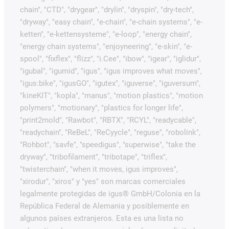
chain", "CTD", "drygear", "drylin", "dryspin", "dry-tech",
"dryway", "easy chain", "e-chain", "e-chain systems", "e-
ketten", "e-kettensysteme", "e-loop", "energy chain",
"energy chain systems", "enjoyneering", "e-skin", "e-
spool", "fixflex", "flizz", "i.Cee", "ibow", "igear", "iglidur",
"igubal", "igumid", "igus", "igus improves what moves",
"igus:bike", "igusGO", "igutex", "iguverse", "iguversum",
"kineKIT", "kopla", "manus", "motion plastics", "motion
polymers", "motionary", "plastics for longer life",
"print2mold", "Rawbot", "RBTX", "RCYL", "readycable",
"readychain", "ReBeL", "ReCyycle", "reguse", "robolink",
"Rohbot", "savfe", "speedigus", "superwise", "take the
dryway", "tribofilament", "tribotape", "triflex",
"twisterchain", "when it moves, igus improves",
"xirodur", "xiros" y "yes" son marcas comerciales
legalmente protegidas de igus® GmbH/Colonia en la
República Federal de Alemania y posiblemente en
algunos países extranjeros. Esta es una lista no