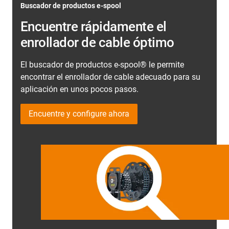
directrices:
Buscador de productos e-spool
cable.
Siempre que sea posible, deben utilizarse cables
Encuentre rápidamente el
con revestimiento exterior de TPE para cables no
enrollador de cable óptimo
apantallados.
Los cables apantallados deben elegirse de la gama
El buscador de productos e-spool® le permite
CFROBOT.
encontrar el enrollador de cable adecuado para su
Todos los cables deben tener un diámetro exterior
aplicación en unos pocos pasos.
de < 17 mm.
Deben respetarse los radios de curvatura máximos
Encuentre y configure ahora
de 44 mm en el radio interior y 77 mm en el radio
exterior.