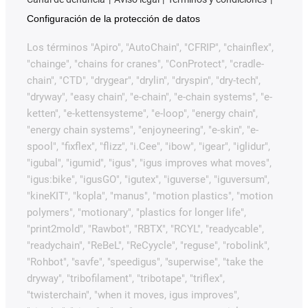
Configuración de la protección de datos
Los términos "Apiro", "AutoChain", "CFRIP", "chainflex",
"chainge", "chains for cranes", "ConProtect", "cradle-
chain", "CTD", "drygear", "drylin", "dryspin", "dry-tech",
"dryway", "easy chain", "e-chain", "e-chain systems", "e-
ketten", "e-kettensysteme", "e-loop", "energy chain",
"energy chain systems", "enjoyneering", "e-skin", "e-
spool", "fixflex", "flizz", "i.Cee", "ibow", "igear", "iglidur",
"igubal", "igumid", "igus", "igus improves what moves",
"igus:bike", "igusGO", "igutex", "iguverse", "iguversum",
"kineKIT", "kopla", "manus", "motion plastics", "motion
polymers", "motionary", "plastics for longer life",
"print2mold", "Rawbot", "RBTX", "RCYL", "readycable",
"readychain", "ReBeL", "ReCyycle", "reguse", "robolink",
"Rohbot", "savfe", "speedigus", "superwise", "take the
dryway", "tribofilament", "tribotape", "triflex",
"twisterchain", "when it moves, igus improves",