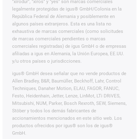
"xirodur", "xiros" y "yes" son marcas comerciales
legalmente protegidas de igus® GmbH/Colonia en la
República Federal de Alemania y posiblemente en
algunos países extranjeros. Esta es una lista no
exhaustiva de marcas comerciales (como solicitudes
de marcas comerciales pendientes o marcas
comerciales registradas) de igus GmbH o de empresas
afiliadas a igus en Alemania, la Unión Europea, EE.UU.
y/u otros países o jurisdicciones.
igus® GmbH desea señalar que no vende productos de
Allen Bradley, B&R, Baumüller, Beckhoff, Lahr, Control
Techniques, Danaher Motion, ELAU, FAGOR, FANUC,
Festo, Heidenhain, Jetter, Lenze, LinMot, LTi DRiVES,
Mitsubishi, NUM, Parker, Bosch Rexroth, SEW, Siemens,
Stöber y todos los demás fabricantes de
accionamientos mencionados en este sitio web. Los
productos ofrecidos por igus® son los de igus®
GmbH.