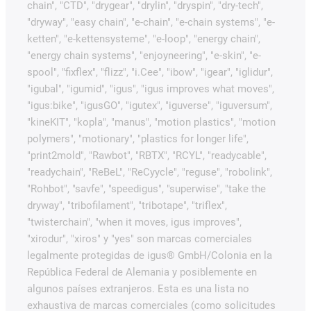
chain", "CTD", "drygear", "drylin", "dryspin", "dry-tech",
"dryway", "easy chain", "e-chain", "e-chain systems", "e-
ketten", "e-kettensysteme", "e-loop", "energy chain",
"energy chain systems", "enjoyneering", "e-skin", "e-
spool", "fixflex", "flizz", "i.Cee", "ibow", "igear", "iglidur",
"igubal", "igumid", "igus", "igus improves what moves",
"igus:bike", "igusGO", "igutex", "iguverse", "iguversum",
"kineKIT", "kopla", "manus", "motion plastics", "motion
polymers", "motionary", "plastics for longer life",
"print2mold", "Rawbot", "RBTX", "RCYL", "readycable",
"readychain", "ReBeL", "ReCyycle", "reguse", "robolink",
"Rohbot", "savfe", "speedigus", "superwise", "take the
dryway", "tribofilament", "tribotape", "triflex",
"twisterchain", "when it moves, igus improves",
"xirodur", "xiros" y "yes" son marcas comerciales
legalmente protegidas de igus® GmbH/Colonia en la
República Federal de Alemania y posiblemente en
algunos países extranjeros. Esta es una lista no
exhaustiva de marcas comerciales (como solicitudes