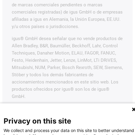
de marcas comerciales pendientes o marcas
comerciales registradas) de igus GmbH o de empresas
afiliadas a igus en Alemania, la Unión Europea, EE.UU.
y/u otros países o jurisdicciones.
igus® GmbH desea señalar que no vende productos de
Allen Bradley, B&R, Baumüller, Beckhoff, Lahr, Control
Techniques, Danaher Motion, ELAU, FAGOR, FANUC,
Festo, Heidenhain, Jetter, Lenze, LinMot, LTi DRiVES,
Mitsubishi, NUM, Parker, Bosch Rexroth, SEW, Siemens,
Stöber y todos los demás fabricantes de
accionamientos mencionados en este sitio web. Los
productos ofrecidos por igus® son los de igus®
GmbH.
Privacy on this site
We collect and process your data on this site to better understand