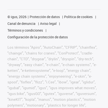
©
igus, 2026
Protección de datos
Política de cookies
Canal de denuncia
Aviso legal
Términos y condiciones
Configuración de la protección de datos
Los términos "Apiro", "AutoChain", "CFRIP", "chainflex",
"chainge", "chains for cranes", "ConProtect", "cradle-
chain", "CTD", "drygear", "drylin", "dryspin", "dry-tech",
"dryway", "easy chain", "e-chain", "e-chain systems", "e-
ketten", "e-kettensysteme", "e-loop", "energy chain",
"energy chain systems", "enjoyneering", "e-skin", "e-
spool", "fixflex", "flizz", "i.Cee", "ibow", "igear", "iglidur",
"igubal", "igumid", "igus", "igus improves what moves",
"igus:bike", "igusGO", "igutex", "iguverse", "iguversum",
"kineKIT", "kopla", "manus", "motion plastics", "motion
polymers", "motionary", "plastics for longer life",