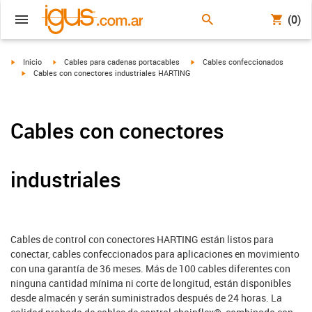
(0)
igus-icon-arrow-right
igus-icon-arrow-right
igus-icon-arrow-right
Inicio
Cables para cadenas portacables
Cables confeccionados
igus-icon-arrow-right
Cables con conectores industriales HARTING
Cables con conectores
industriales
Cables de control con conectores HARTING están listos para
conectar, cables confeccionados para aplicaciones en movimiento
con una garantía de 36 meses. Más de 100 cables diferentes con
ninguna cantidad mínima ni corte de longitud, están disponibles
desde almacén y serán suministrados después de 24 horas. La