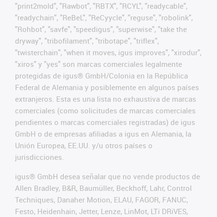
"print2mold", "Rawbot", "RBTX", "RCYL", "readycable",
"readychain", "ReBeL", "ReCyycle", "reguse", "robolink",
"Rohbot", "savfe", "speedigus", "superwise", "take the
dryway", "tribofilament", "tribotape", "triflex",
"twisterchain", "when it moves, igus improves", "xirodur",
"xiros" y "yes" son marcas comerciales legalmente
protegidas de igus® GmbH/Colonia en la República
Federal de Alemania y posiblemente en algunos países
extranjeros. Esta es una lista no exhaustiva de marcas
comerciales (como solicitudes de marcas comerciales
pendientes o marcas comerciales registradas) de igus
GmbH o de empresas afiliadas a igus en Alemania, la
Unión Europea, EE.UU. y/u otros países o
jurisdicciones.
igus® GmbH desea señalar que no vende productos de
Allen Bradley, B&R, Baumüller, Beckhoff, Lahr, Control
Techniques, Danaher Motion, ELAU, FAGOR, FANUC,
Festo, Heidenhain, Jetter, Lenze, LinMot, LTi DRiVES,