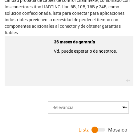
calidad probada de cables de control chainflex®, combinado con
los conectores tipo HARTING Han 6B, 10B, 16B y 24B, como
solución confeccionada, lista para conectar para aplicaciones
industriales previenen la necesidad de perder el tiempo con
componentes adicionales al conector y de obtener garantías
fiables.
36 meses de garantía
Vd. puede esperarlo de nosotros.
igu
Lista
Mosaico