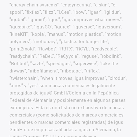
"energy chain systems", "enjoyneering", "e-skin", "e-
spool", "fixflex", "flizz", "i.Cee", "ibow", "igear", "iglidur",
"igubal", "igumid", "igus", "igus improves what moves",
"igus:bike", "igusGO", "igutex", "iguverse", "iguversum",
"kineKIT", "kopla", "manus", "motion plastics", "motion
polymers", "motionary", "plastics for longer life",
"print2mold", "Rawbot", "RBTX", "RCYL", "readycable",
"readychain", "ReBeL", "ReCyycle", "reguse", "robolink",
"Rohbot", "savfe", "speedigus", "superwise", "take the
dryway", "tribofilament", "tribotape", "triflex",
"twisterchain", "when it moves, igus improves", "xirodur",
"xiros" y "yes" son marcas comerciales legalmente
protegidas de igus® GmbH/Colonia en la República
Federal de Alemania y posiblemente en algunos países
extranjeros. Esta es una lista no exhaustiva de marcas
comerciales (como solicitudes de marcas comerciales
pendientes o marcas comerciales registradas) de igus
GmbH o de empresas afiliadas a igus en Alemania, la
Unión Europea, EE.UU. y/u otros países o