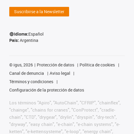
Suscribirse a la Newsletter
Idioma:
Español
País:
Argentina
©
igus, 2026
Protección de datos
Política de cookies
Canal de denuncia
Aviso legal
Términos y condiciones
Configuración de la protección de datos
Los términos "Apiro", "AutoChain", "CFRIP", "chainflex",
"chainge", "chains for cranes", "ConProtect", "cradle-
chain", "CTD", "drygear", "drylin", "dryspin", "dry-tech",
"dryway", "easy chain", "e-chain", "e-chain systems", "e-
ketten", "e-kettensysteme", "e-loop", "energy chain",