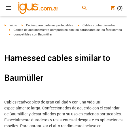
(0)
igus-icon-arrow-right
igus-icon-arrow-right
igus-icon-arrow-right
Inicio
Cables para cadenas portacables
Cables confeccionados
igus-icon-arrow-right
Cables de accionamiento compatibles con los estándares de los fabricantes
igus-icon-arrow-right
compatibles con Baumüller
Harnessed cables similar to
Baumüller
Cables readycable® de gran calidad y con una vida útil
especialmente larga. Confeccionados de acuerdo con el estándar
de Baumüller y desarrollados para su uso en cadenas portacables.
Especialmente duraderos y resistentes al desgaste en aplicaciones
móviles. Para garantizar el alto rendimiento incluso en