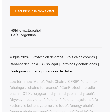
Suscribirse a la Newsletter
Idioma:
Español
País:
Argentina
©
igus, 2026
Protección de datos
Política de cookies
Canal de denuncia
Aviso legal
Términos y condiciones
Configuración de la protección de datos
Los términos "Apiro", "AutoChain", "CFRIP", "chainflex",
"chainge", "chains for cranes", "ConProtect", "cradle-
chain", "CTD", "drygear", "drylin", "dryspin", "dry-tech",
"dryway", "easy chain", "e-chain", "e-chain systems", "e-
ketten", "e-kettensysteme", "e-loop", "energy chain",
"energy chain systems", "enjoyneering", "e-skin", "e-