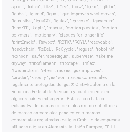
spool", "fixflex", "flizz", "i.Cee", "ibow", "igear", "iglidur",
"igubal", "igumid", "igus", "igus improves what moves",
"igus:bike", "igusGO", "igutex", "iguverse", "iguversum",
"kineKIT", "kopla", "manus", "motion plastics", "motion
polymers", "motionary", "plastics for longer life",
"print2mold", "Rawbot", "RBTX", "RCYL", "readycable",
"readychain", "ReBeL", "ReCyycle", "reguse", "robolink",
"Rohbot", "savfe", "speedigus", "superwise", "take the
dryway", "tribofilament", "tribotape", "triflex",
"twisterchain", "when it moves, igus improves",
"xirodur", "xiros" y "yes" son marcas comerciales
legalmente protegidas de igus® GmbH/Colonia en la
República Federal de Alemania y posiblemente en
algunos países extranjeros. Esta es una lista no
exhaustiva de marcas comerciales (como solicitudes
de marcas comerciales pendientes o marcas
comerciales registradas) de igus GmbH o de empresas
afiliadas a igus en Alemania, la Unión Europea, EE.UU.