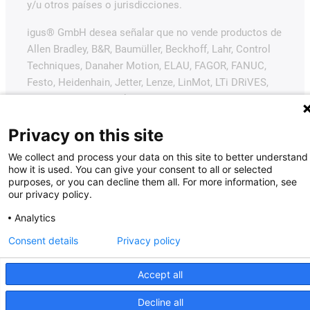
y/u otros países o jurisdicciones.
igus® GmbH desea señalar que no vende productos de
Allen Bradley, B&R, Baumüller, Beckhoff, Lahr, Control
Techniques, Danaher Motion, ELAU, FAGOR, FANUC,
Festo, Heidenhain, Jetter, Lenze, LinMot, LTi DRiVES,
Mitsubishi, NUM, Parker, Bosch Rexroth, SEW, Siemens,
Stöber y todos los demás fabricantes de
Privacy on this site
accionamientos mencionados en este sitio web. Los
productos ofrecidos por igus® son los de igus®
We collect and process your data on this site to better understand
GmbH.
how it is used. You can give your consent to all or selected
purposes, or you can decline them all. For more information, see
our privacy policy.
Analytics
Consent details
Privacy policy
Accept all
Decline all