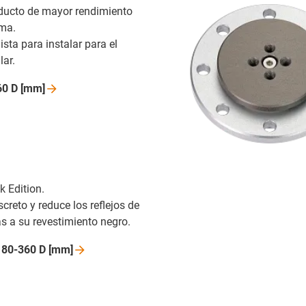
oducto de mayor rendimiento
ama.
ista para instalar para el
ar.
60 D
[mm]
k Edition.
screto y reduce los reflejos de
as a su revestimiento negro.
 80-360 D
[mm]