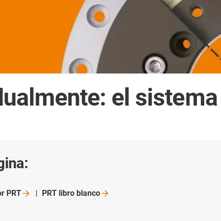
idualmente: el sistem
gina:
or
PRT
PRT libro
blanco