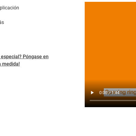
plicación
ás
a especial? Póngase en
a medida!