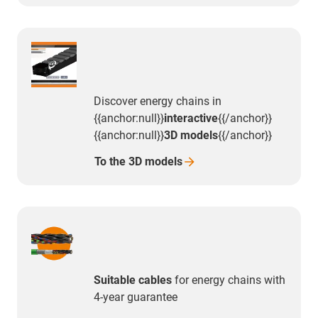
Discover energy chains in
{{anchor:null}}
interactive
{{/anchor}}
{{anchor:null}}
3D models
{{/anchor}}
To the 3D
models
Suitable cables
for energy chains with
4-year guarantee