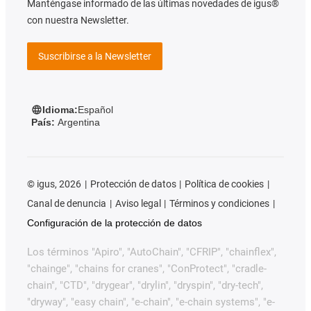
Manténgase informado de las últimas novedades de igus®
con nuestra Newsletter.
Suscribirse a la Newsletter
Idioma:
Español
País:
Argentina
©
igus, 2026
Protección de datos
Política de cookies
Canal de denuncia
Aviso legal
Términos y condiciones
Configuración de la protección de datos
Los términos "Apiro", "AutoChain", "CFRIP", "chainflex",
"chainge", "chains for cranes", "ConProtect", "cradle-
chain", "CTD", "drygear", "drylin", "dryspin", "dry-tech",
"dryway", "easy chain", "e-chain", "e-chain systems", "e-