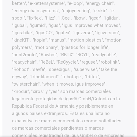
ketten", "e-kettensysteme", "e-loop", "energy chain",
"energy chain systems", "enjoyneering", "e-skin", "e-
spool", "fixflex", "flizz", "i.Cee", "ibow", "igear", "iglidur",
"igubal", "igumid", "igus", "igus improves what moves",
"igus:bike", "igusGO", "igutex", "iguverse", "iguversum",
"kineKIT", "kopla", "manus", "motion plastics", "motion
polymers", "motionary", "plastics for longer life",
"print2mold", "Rawbot", "RBTX", "RCYL", "readycable",
"readychain", "ReBeL", "ReCyycle", "reguse", "robolink",
"Rohbot", "savfe", "speedigus", "superwise", "take the
dryway", "tribofilament", "tribotape", "triflex",
"twisterchain", "when it moves, igus improves",
"xirodur", "xiros" y "yes" son marcas comerciales
legalmente protegidas de igus® GmbH/Colonia en la
República Federal de Alemania y posiblemente en
algunos países extranjeros. Esta es una lista no
exhaustiva de marcas comerciales (como solicitudes
de marcas comerciales pendientes o marcas
comerciales registradas) de igus GmbH o de empresas