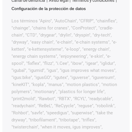
Canal de denuncia
Aviso legal
Términos y condiciones
Configuración de la protección de datos
Los términos "Apiro", "AutoChain", "CFRIP", "chainflex",
"chainge", "chains for cranes", "ConProtect", "cradle-
chain", "CTD", "drygear", "drylin", "dryspin", "dry-tech",
"dryway", "easy chain", "e-chain", "e-chain systems", "e-
ketten", "e-kettensysteme", "e-loop", "energy chain",
"energy chain systems", "enjoyneering", "e-skin", "e-
spool", "fixflex", "flizz", "i.Cee", "ibow", "igear", "iglidur",
"igubal", "igumid", "igus", "igus improves what moves",
"igus:bike", "igusGO", "igutex", "iguverse", "iguversum",
"kineKIT", "kopla", "manus", "motion plastics", "motion
polymers", "motionary", "plastics for longer life",
"print2mold", "Rawbot", "RBTX", "RCYL", "readycable",
"readychain", "ReBeL", "ReCyycle", "reguse", "robolink",
"Rohbot", "savfe", "speedigus", "superwise", "take the
dryway", "tribofilament", "tribotape", "triflex",
"twisterchain", "when it moves, igus improves",