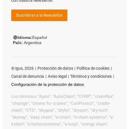
con nuestra Newsletter.
Suscribirse a la Newsletter
Idioma:
Español
País:
Argentina
©
igus, 2026
Protección de datos
Política de cookies
Canal de denuncia
Aviso legal
Términos y condiciones
Configuración de la protección de datos
Los términos "Apiro", "AutoChain", "CFRIP", "chainflex",
"chainge", "chains for cranes", "ConProtect", "cradle-
chain", "CTD", "drygear", "drylin", "dryspin", "dry-tech",
"dryway", "easy chain", "e-chain", "e-chain systems", "e-
ketten", "e-kettensysteme", "e-loop", "energy chain",