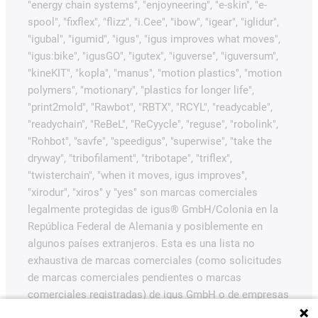
"energy chain systems", "enjoyneering", "e-skin", "e-
spool", "fixflex", "flizz", "i.Cee", "ibow", "igear", "iglidur",
"igubal", "igumid", "igus", "igus improves what moves",
"igus:bike", "igusGO", "igutex", "iguverse", "iguversum",
"kineKIT", "kopla", "manus", "motion plastics", "motion
polymers", "motionary", "plastics for longer life",
"print2mold", "Rawbot", "RBTX", "RCYL", "readycable",
"readychain", "ReBeL", "ReCyycle", "reguse", "robolink",
"Rohbot", "savfe", "speedigus", "superwise", "take the
dryway", "tribofilament", "tribotape", "triflex",
"twisterchain", "when it moves, igus improves",
"xirodur", "xiros" y "yes" son marcas comerciales
legalmente protegidas de igus® GmbH/Colonia en la
República Federal de Alemania y posiblemente en
algunos países extranjeros. Esta es una lista no
exhaustiva de marcas comerciales (como solicitudes
de marcas comerciales pendientes o marcas
comerciales registradas) de igus GmbH o de empresas
afiliadas a igus en Alemania, la Unión Europea, EE.UU.