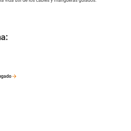
la vida útil de los cables y mangueras guiados.
a:
ugado