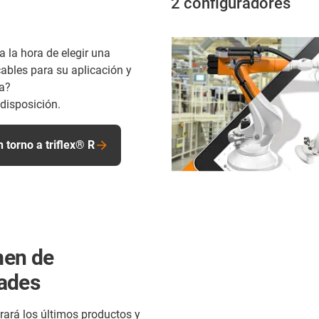
2 configuradores
 la hora de elegir una
ables para su aplicación y
da?
disposición.
n torno a triflex® R
en de
ades
rará los últimos productos y