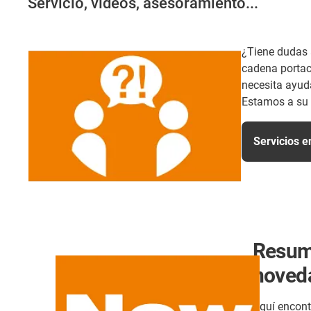
Servicio, vídeos, asesoramiento...
¿Tiene dudas a
cadena portac
necesita ayu
Estamos a su 
Servicios e
Resum
noved
Aquí encont