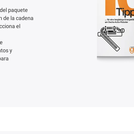
 del paquete
n de la cadena
cciona el
de
ntos y
para