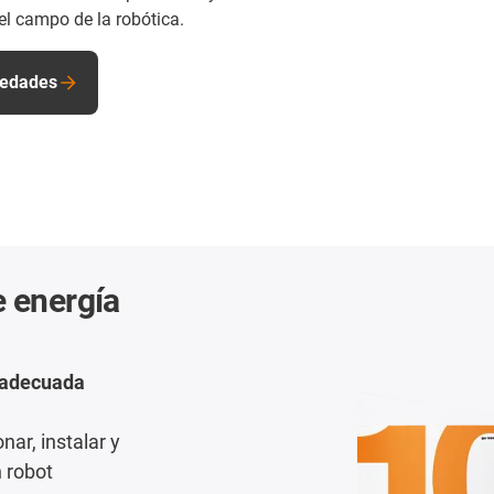
el campo de la robótica.
vedades
e energía
l adecuada
ar, instalar y
 robot