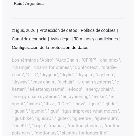
País:
Argentina
©
igus, 2026
Protección de datos
Política de cookies
Canal de denuncia
Aviso legal
Términos y condiciones
Configuración de la protección de datos
Los términos "Apiro", "AutoChain", "CFRIP", "chainflex",
"chainge", "chains for cranes", "ConProtect", "cradle-
chain", "CTD", "drygear", "drylin", "dryspin", "dry-tech",
"dryway", "easy chain", "e-chain", "e-chain systems", "e-
ketten", "e-kettensysteme", "e-loop", "energy chain",
"energy chain systems", "enjoyneering", "e-skin", "e-
spool", "fixflex", "flizz", "i.Cee", "ibow", "igear", "iglidur",
"igubal", "igumid", "igus", "igus improves what moves",
"igus:bike", "igusGO", "igutex", "iguverse", "iguversum",
"kineKIT", "kopla", "manus", "motion plastics", "motion
polymers", "motionary", "plastics for longer life",